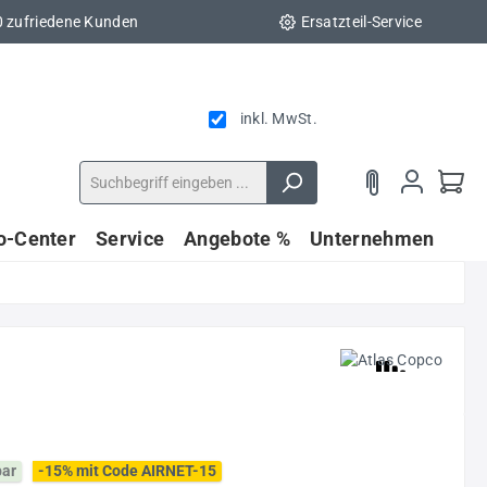
0 zufriedene Kunden
Ersatzteil-Service
inkl. MwSt.
fo-Center
Service
Angebote %
Unternehmen
bar
-15% mit Code AIRNET-15