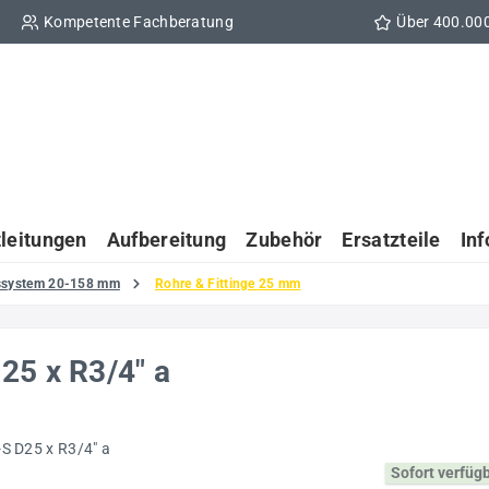
Kompetente Fachberatung
Über 400.00
tleitungen
Aufbereitung
Zubehör
Ersatzteile
In
gssystem 20-158 mm
Rohre & Fittinge 25 mm
25 x R3/4" a
Sofort verfüg