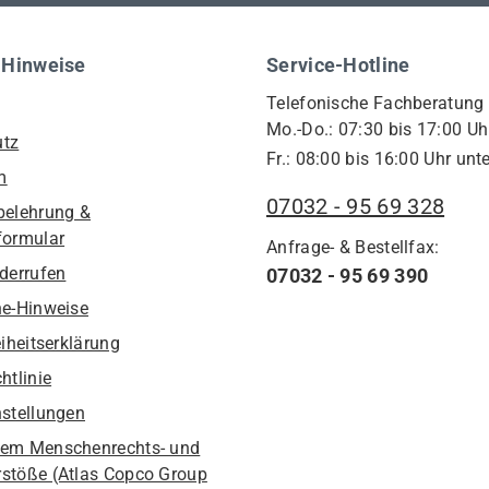
 Hinweise
Service-Hotline
Telefonische Fachberatung
Mo.-Do.: 07:30 bis 17:00 Uh
utz
Fr.: 08:00 bis 16:00 Uhr unte
m
07032 - 95 69 328
belehrung &
formular
Anfrage- & Bestellfax:
iderrufen
07032 - 95 69 390
he-Hinweise
eiheitserklärung
htlinie
nstellungen
em Menschenrechts- und
stöße (Atlas Copco Group