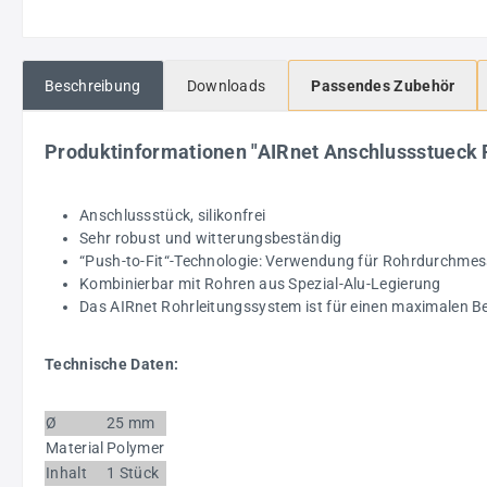
Beschreibung
Downloads
Passendes Zubehör
Produktinformationen "AIRnet Anschlussstueck P
Anschlussstück, silikonfrei
Sehr robust und witterungsbeständig
“Push-to-Fit“-Technologie: Verwendung für Rohrdurchme
Kombinierbar mit Rohren aus Spezial-Alu-Legierung
Das AIRnet Rohrleitungssystem ist für einen maximalen Bet
Technische Daten:
Ø
25 mm
Material
Polymer
Inhalt
1 Stück