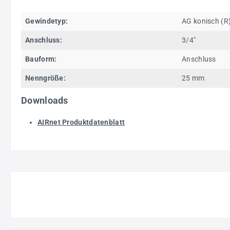
Gewindetyp:
AG konisch (R
Anschluss:
3/4"
Bauform:
Anschluss
Nenngröße:
25 mm
Downloads
AIRnet Produktdatenblatt