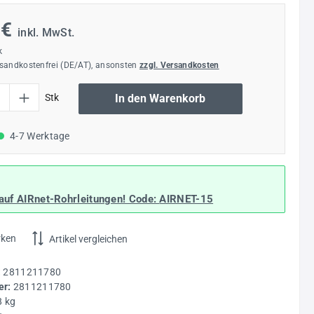
 €
inkl. MwSt.
k
rsandkostenfrei (DE/AT), ansonsten
zzgl. Versandkosten
l: Gib den gewünschten Wert ein oder benutze die Schaltflächen um die Anzahl
Stk
In den Warenkorb
4-7 Werktage
auf AIRnet-Rohrleitungen! Code:
AIRNET-15
rken
Artikel vergleichen
:
2811211780
r:
2811211780
8 kg