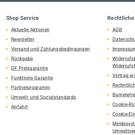
Shop Service
Rechtliche
Aktuelle Aktionen
AGB
Newsletter
Datensch
Versand und Zahlungsbedingungen
Impressu
Rückgabe
Widerrufs
Widerrufs
DF Preisgarantie
Vertrag w
Funktions-Garantie
Rechntlic
Partnerprogramm
Barrierefr
Umwelt- und Sozialstandards
Cookie-Ric
Anfahrt
Cookie-Ei
Meldesyst
Umweltver