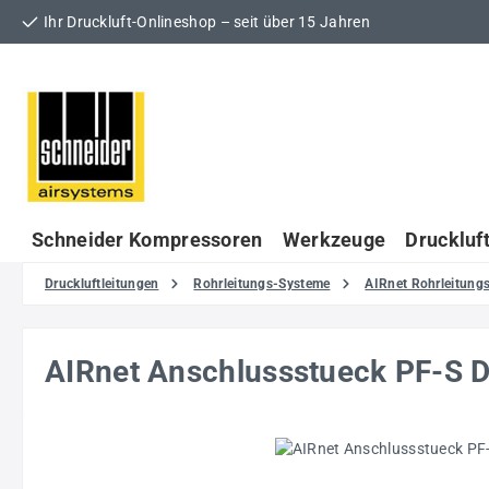
Ihr Druckluft-Onlineshop – seit über 15 Jahren
 Hauptinhalt springen
Zur Suche springen
Zur Hauptnavigation springen
Schneider Kompressoren
Werkzeuge
Druckluf
Druckluftleitungen
Rohrleitungs-Systeme
AIRnet Rohrleitun
AIRnet Anschlussstueck PF-S D
Bildergalerie überspringen