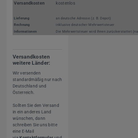
Versandkosten
kostenlos
Lieferung
an deutsche Adresse (z. B. Depot)
Rechnung
inklusive deutscher Mehrwertsteuer
Informationen
Die Mehrwertsteuer wird Ihnen zurückerstattet (na
Versandkosten
weitere Länder:
Wir versenden
standardmäßig nur nach
Deutschland und
Österreich.
Sollten Sie den Versand
in ein anderes Land
wünschen, dann
schreiben Sie uns bitte
eine E-Mail
via
Kontaktformular
und