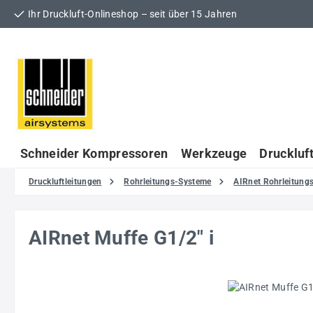
Ihr Druckluft-Onlineshop – seit über 15 Jahren
 Hauptinhalt springen
Zur Suche springen
Zur Hauptnavigation springen
Schneider Kompressoren
Werkzeuge
Druckluf
Druckluftleitungen
Rohrleitungs-Systeme
AIRnet Rohrleitun
AIRnet Muffe G1/2" i
Bildergalerie überspringen