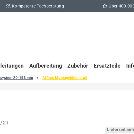
Kompetente Fachberatung
Über 400.00
tleitungen
Aufbereitung
Zubehör
Ersatzteile
In
gssystem 20-158 mm
AIRnet Montagehilfsmittel
Lieferzeit an