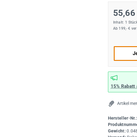
55,66
Inhalt:
1 Stüc
Ab 199,- € ve
Je
15% Rabatt
Artikel me
Hersteller-Nr.
Produktnumme
Gewicht:
0.04