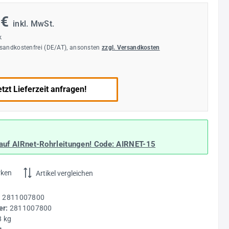
 €
inkl. MwSt.
k
rsandkostenfrei (DE/AT), ansonsten
zzgl. Versandkosten
tzt Lieferzeit anfragen!
auf AIRnet-Rohrleitungen! Code:
AIRNET-15
rken
Artikel vergleichen
:
2811007800
r:
2811007800
8 kg