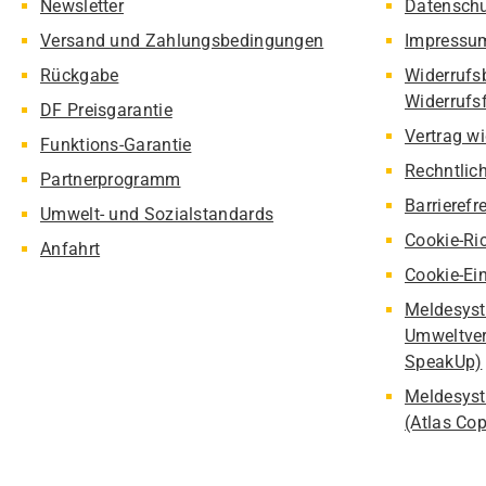
Newsletter
Datensch
Versand und Zahlungsbedingungen
Impressu
Rückgabe
Widerrufs
Widerrufs
DF Preisgarantie
Vertrag w
Funktions-Garantie
Rechntlic
Partnerprogramm
Barrierefr
Umwelt- und Sozialstandards
Cookie-Ric
Anfahrt
Cookie-Ei
Meldesyst
Umweltver
SpeakUp)
Meldesyst
(Atlas Co