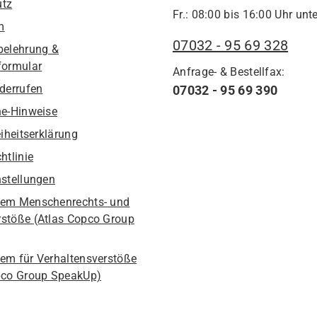
utz
Fr.: 08:00 bis 16:00 Uhr unte
m
07032 - 95 69 328
belehrung &
formular
Anfrage- & Bestellfax:
iderrufen
07032 - 95 69 390
he-Hinweise
eiheitserklärung
htlinie
nstellungen
em Menschenrechts- und
stöße (Atlas Copco Group
em für Verhaltensverstöße
pco Group SpeakUp)