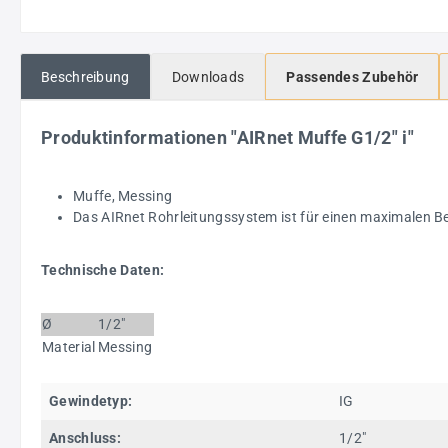
Beschreibung
Downloads
Passendes Zubehör
Produktinformationen "AIRnet Muffe G1/2" i"
Muffe, Messing
Das AIRnet Rohrleitungssystem ist für einen maximalen Bet
Technische Daten:
Ø
1/2"
Material
Messing
Gewindetyp:
IG
Anschluss:
1/2"