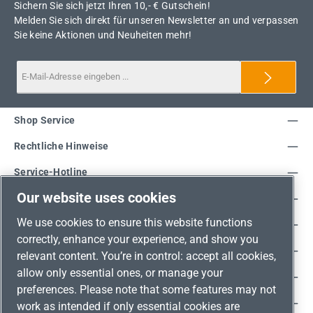
Sichern Sie sich jetzt Ihren 10,- € Gutschein!
Melden Sie sich direkt für unseren Newsletter an und verpassen
Sie keine Aktionen und Neuheiten mehr!
Shop Service
Rechtliche Hinweise
Service-Hotline
Our website uses cookies
Unsere Vorteile
We use cookies to ensure this website functions
Versandarten
correctly, enhance your experience, and show you
Zahlungsarten
relevant content. You’re in control: accept all cookies,
allow only essential ones, or manage your
Adresse
preferences. Please note that some features may not
Umweltschutz & Partnerschaft
work as intended if only essential cookies are