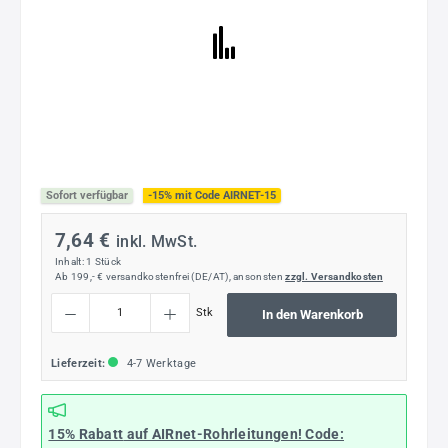
Sofort verfügbar
-15% mit Code AIRNET-15
7,64 €
inkl. MwSt.
Inhalt:
1 Stück
Ab 199,- € versandkostenfrei (DE/AT), ansonsten
zzgl. Versandkosten
Produkt Anzahl: Gib den gewünschten Wert ein oder benutze die Schaltflächen um die
Stk
In den Warenkorb
Lieferzeit:
4-7 Werktage
15% Rabatt
auf AIRnet-Rohrleitungen! Code: