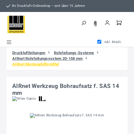
Zum Hauptinhalt springen
Ihr Druckluft-Onlineshop – seit über 15 Jahren
inkl. MwSt.
Druckluftleitungen
Rohrleitungs-Systeme
AIRnet Rohrleitungssystem 20-158 mm
AIRnet Montagehilfsmittel
AIRnet Werkzeug Bohraufsatz f. SAS 14
mm
Bildergalerie überspringen