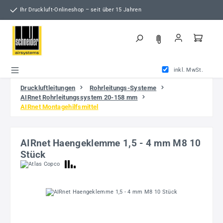
Zum Hauptinhalt springen
Ihr Druckluft-Onlineshop – seit über 15 Jahren
inkl. MwSt.
Druckluftleitungen
Rohrleitungs-Systeme
AIRnet Rohrleitungssystem 20-158 mm
AIRnet Montagehilfsmittel
AIRnet Haengeklemme 1,5 - 4 mm M8 10
Stück
Bildergalerie überspringen