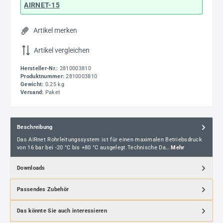
AIRNET-15
Artikel merken
Artikel vergleichen
Hersteller-Nr.:
2810003810
Produktnummer:
2810003810
Gewicht:
0.25 kg
Versand:
Paket
Beschreibung
Das AIRnet Rohrleitungssystem ist für einen maximalen Betriebsdruck
von 16 bar bei -20 °C bis +80 °C ausgelegt.Technische Da…
Mehr
Downloads
Passendes Zubehör
Das könnte Sie auch interessieren