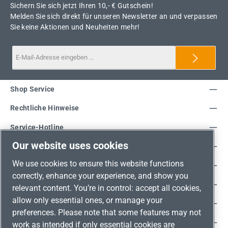
Sichern Sie sich jetzt Ihren 10,- € Gutschein!
Melden Sie sich direkt für unseren Newsletter an und verpassen
Sie keine Aktionen und Neuheiten mehr!
Shop Service
Rechtliche Hinweise
Service-Hotline
Our website uses cookies
Unsere Vorteile
We use cookies to ensure this website functions
Versandarten
correctly, enhance your experience, and show you
Zahlungsarten
relevant content. You’re in control: accept all cookies,
allow only essential ones, or manage your
Adresse
preferences. Please note that some features may not
Umweltschutz & Partnerschaft
work as intended if only essential cookies are