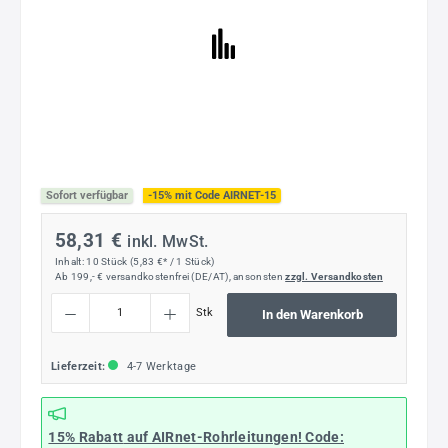
Sofort verfügbar
-15% mit Code AIRNET-15
58,31 €
inkl. MwSt.
Inhalt:
10 Stück
(5,83 €* / 1 Stück)
Ab 199,- € versandkostenfrei (DE/AT), ansonsten
zzgl. Versandkosten
Produkt Anzahl: Gib den gewünschten Wert ein oder benutze die Schaltflächen um die
Stk
In den Warenkorb
Lieferzeit:
4-7 Werktage
15% Rabatt
auf AIRnet-Rohrleitungen! Code: