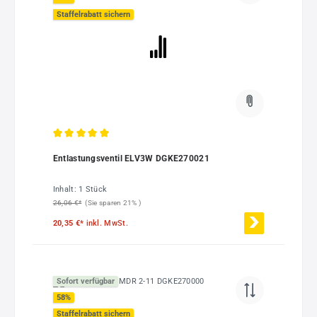
Staffelrabatt sichern
Durchschnittliche Bewertung von 5 von 5 Sternen
Entlastungsventil ELV3W DGKE270021
Inhalt:
1 Stück
26,06 €*
(Sie sparen 21% )
20,35 €*
inkl. MwSt.
Sofort verfügbar
58
%
Staffelrabatt sichern