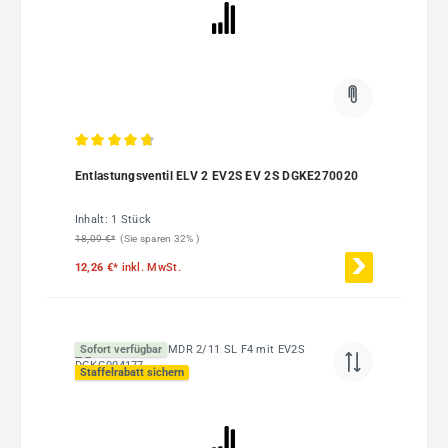
Durchschnittliche Bewertung von 4.75 von 5 Sternen
Entlastungsventil ELV 2 EV2S EV 2S DGKE270020
Inhalt:
1 Stück
18,09 €*
(Sie sparen 32% )
12,26 €*
inkl. MwSt.
Sofort verfügbar
Staffelrabatt sichern