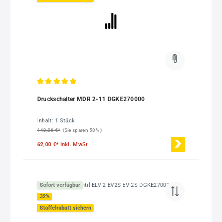
Durchschnittliche Bewertung von 5 von 5 Sternen
Druckschalter MDR 2-11 DGKE270000
Inhalt:
1 Stück
148,06 €*
(Sie sparen 58% )
62,00 €*
inkl. MwSt.
Sofort verfügbar
32
%
Staffelrabatt sichern