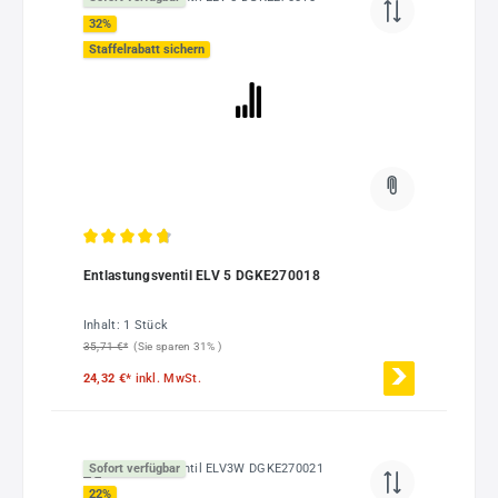
32
%
Staffelrabatt sichern
Durchschnittliche Bewertung von 4.7 von 5 Sternen
Entlastungsventil ELV 5 DGKE270018
Inhalt:
1 Stück
35,71 €*
(Sie sparen 31% )
24,32 €*
inkl. MwSt.
Sofort verfügbar
22
%