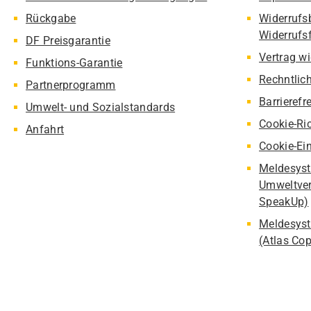
Rückgabe
Widerrufs
Widerrufs
DF Preisgarantie
Vertrag w
Funktions-Garantie
Rechntlic
Partnerprogramm
Barrierefr
Umwelt- und Sozialstandards
Cookie-Ric
Anfahrt
Cookie-Ei
Meldesyst
Umweltver
SpeakUp)
Meldesyst
(Atlas Co