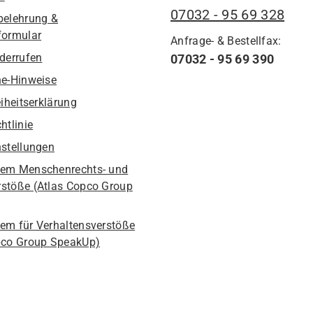
07032 - 95 69 328
belehrung &
formular
Anfrage- & Bestellfax:
iderrufen
07032 - 95 69 390
he-Hinweise
eiheitserklärung
htlinie
nstellungen
em Menschenrechts- und
stöße (Atlas Copco Group
em für Verhaltensverstöße
pco Group SpeakUp)