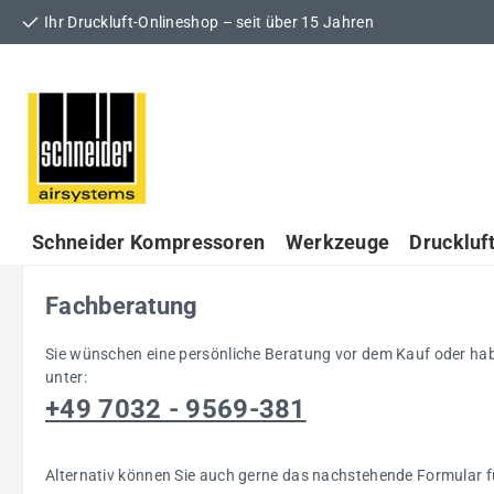
Ihr Druckluft-Onlineshop – seit über 15 Jahren
 Hauptinhalt springen
Zur Suche springen
Zur Hauptnavigation springen
Schneider Kompressoren
Werkzeuge
Druckluf
Fachberatung
Sie wünschen eine persönliche Beratung vor dem Kauf oder ha
unter:
+49 7032 - 9569-381
Alternativ können Sie auch gerne das nachstehende Formular 