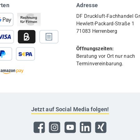
rten
Adresse
DF Druckluft-Fachhandel 
Hewlett-Packard-Straße 1
71083 Herrenberg
Öffnungszeiten:
Beratung vor Ort nur nach
Terminvereinbarung.
Jetzt auf Social Media folgen!
Facebook
Instagram
YouTube
LinkedIn
Xing