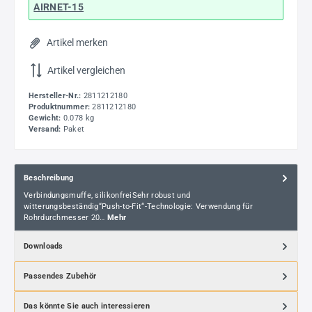
AIRNET-15
Artikel merken
Artikel vergleichen
Hersteller-Nr.:
2811212180
Produktnummer:
2811212180
Gewicht:
0.078 kg
Versand:
Paket
Beschreibung
Verbindungsmuffe, silikonfreiSehr robust und
witterungsbeständig“Push-to-Fit“-Technologie: Verwendung für
Rohrdurchmesser 20…
Mehr
Downloads
Passendes Zubehör
Das könnte Sie auch interessieren