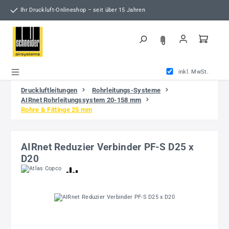
Zum Hauptinhalt springen
Ihr Druckluft-Onlineshop – seit über 15 Jahren
inkl. MwSt.
Druckluftleitungen
Rohrleitungs-Systeme
AIRnet Rohrleitungssystem 20-158 mm
Rohre & Fittinge 25 mm
AIRnet Reduzier Verbinder PF-S D25 x
D20
Bildergalerie überspringen