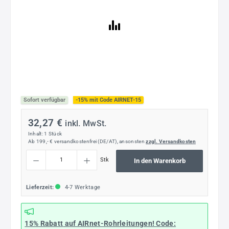
Sofort verfügbar
-15% mit Code AIRNET-15
32,27 €
inkl. MwSt.
Inhalt:
1 Stück
Ab 199,- € versandkostenfrei (DE/AT), ansonsten
zzgl. Versandkosten
Produkt Anzahl: Gib den gewünschten Wert ein oder benutze die Schaltflächen um die
Stk
In den Warenkorb
Lieferzeit:
4-7 Werktage
15% Rabatt
auf AIRnet-Rohrleitungen! Code: