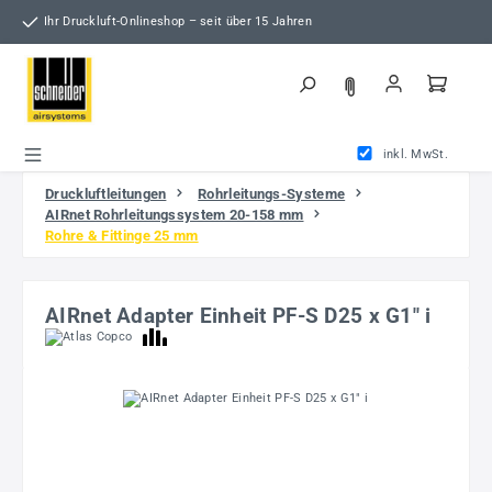
Zum Hauptinhalt springen
Ihr Druckluft-Onlineshop – seit über 15 Jahren
inkl. MwSt.
Druckluftleitungen
Rohrleitungs-Systeme
AIRnet Rohrleitungssystem 20-158 mm
Rohre & Fittinge 25 mm
AIRnet Adapter Einheit PF-S D25 x G1" i
Bildergalerie überspringen