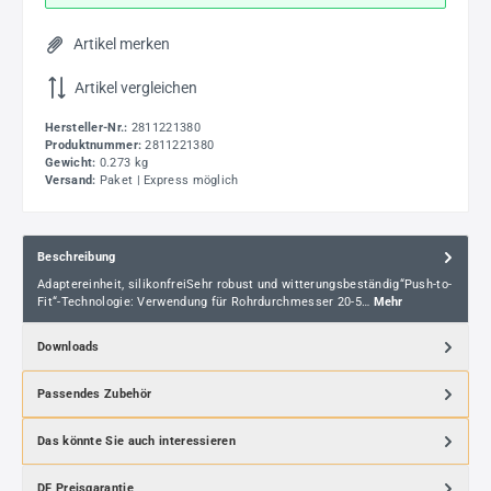
Artikel merken
Artikel vergleichen
Hersteller-Nr.:
2811221380
Produktnummer:
2811221380
Gewicht:
0.273 kg
Versand:
Paket | Express möglich
Beschreibung
Adaptereinheit, silikonfreiSehr robust und witterungsbeständig“Push-to-
Fit“-Technologie: Verwendung für Rohrdurchmesser 20-5…
Mehr
Downloads
Passendes Zubehör
Das könnte Sie auch interessieren
DF Preisgarantie