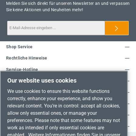
Melden Sie sich direkt für unseren Newsletter an und verpassen
Sie keine Aktionen und Neuheiten mehr!
Shop Service
Rechtliche Hinweise
Service-Hotline
Our website uses cookies
Unsere Vorteile
We use cookies to ensure this website functions
Versandarten
correctly, enhance your experience, and show you
Zahlungsarten
relevant content. You’re in control: accept all cookies,
allow only essential ones, or manage your
Adresse
preferences. Please note that some features may not
Umweltschutz & Partnerschaft
work as intended if only essential cookies are
enabled.
Weitere Informationen finden Sie in unserer