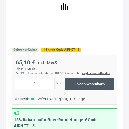
Sofort verfügbar
-15% mit Code AIRNET-15
65,10 €
inkl. MwSt.
Inhalt:
1 Stück
Ab 199,- € versandkostenfrei (DE/AT), ansonsten
zzgl. Versandkosten
Produkt Anzahl: Gib den gewünschten Wert ein oder benutze die Schaltflächen um die
Stk
In den Warenkorb
Sofort verfügbar, 1-3 Tage
Lieferzeit:
15% Rabatt
auf AIRnet-Rohrleitungen! Code:
AIRNET-15