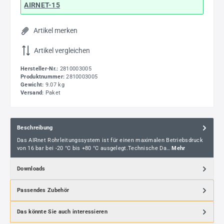
AIRNET-15
Artikel merken
Artikel vergleichen
Hersteller-Nr.:
2810003005
Produktnummer:
2810003005
Gewicht:
9.07 kg
Versand:
Paket
Beschreibung
Das AIRnet Rohrleitungssystem ist für einen maximalen Betriebsdruck
von 16 bar bei -20 °C bis +80 °C ausgelegt.Technische Da…
Mehr
Downloads
Passendes Zubehör
Das könnte Sie auch interessieren