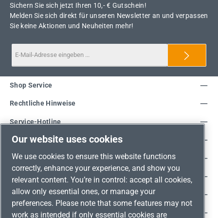
Sichern Sie sich jetzt Ihren 10,- € Gutschein!
Melden Sie sich direkt für unseren Newsletter an und verpassen
Sie keine Aktionen und Neuheiten mehr!
Shop Service
Rechtliche Hinweise
Service-Hotline
Our website uses cookies
Unsere Vorteile
We use cookies to ensure this website functions
Versandarten
correctly, enhance your experience, and show you
Zahlungsarten
relevant content. You’re in control: accept all cookies,
allow only essential ones, or manage your
Adresse
preferences. Please note that some features may not
Umweltschutz & Partnerschaft
work as intended if only essential cookies are