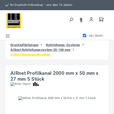
Zum Hauptinhalt springen
Ihr Druckluft-Onlineshop – seit über 15 Jahren
inkl. MwSt.
Druckluftleitungen
Rohrleitungs-Systeme
AIRnet Rohrleitungssystem 20-158 mm
AIRnet Montagehilfsmittel
AIRnet Profilkanal 2000 mm x 50 mm x
27 mm 5 Stück
Bildergalerie überspringen