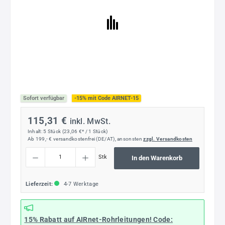
Sofort verfügbar
-15% mit Code AIRNET-15
115,31 €
inkl. MwSt.
Inhalt:
5 Stück
(23,06 €* / 1 Stück)
Ab 199,- € versandkostenfrei (DE/AT), ansonsten
zzgl. Versandkosten
Produkt Anzahl: Gib den gewünschten Wert ein oder benutze die Schaltflächen um die
Stk
In den Warenkorb
Lieferzeit:
4-7 Werktage
15% Rabatt
auf AIRnet-Rohrleitungen! Code: