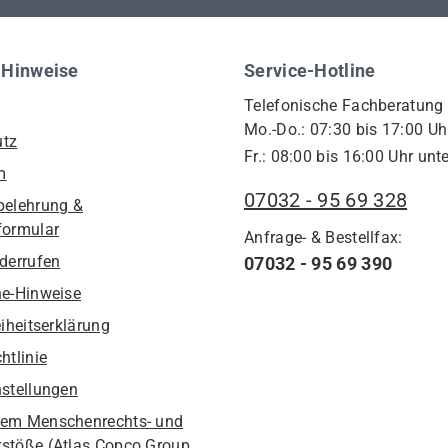
 Hinweise
Service-Hotline
Telefonische Fachberatung
Mo.-Do.: 07:30 bis 17:00 Uh
utz
Fr.: 08:00 bis 16:00 Uhr unte
m
07032 - 95 69 328
belehrung &
formular
Anfrage- & Bestellfax:
iderrufen
07032 - 95 69 390
he-Hinweise
eiheitserklärung
htlinie
nstellungen
em Menschenrechts- und
stöße (Atlas Copco Group