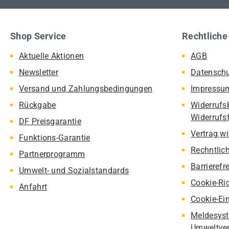
Shop Service
Rechtliche
Aktuelle Aktionen
AGB
Newsletter
Datensch
Versand und Zahlungsbedingungen
Impressu
Rückgabe
Widerrufs
Widerrufs
DF Preisgarantie
Vertrag w
Funktions-Garantie
Rechntlic
Partnerprogramm
Barrierefr
Umwelt- und Sozialstandards
Cookie-Ric
Anfahrt
Cookie-Ei
Meldesyst
Umweltver