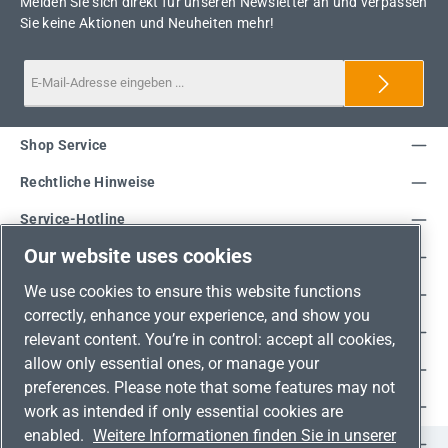
Melden Sie sich direkt für unseren Newsletter an und verpassen
Sie keine Aktionen und Neuheiten mehr!
Shop Service
Rechtliche Hinweise
Service-Hotline
Our website uses cookies
Unsere Vorteile
We use cookies to ensure this website functions
Versandarten
correctly, enhance your experience, and show you
Zahlungsarten
relevant content. You’re in control: accept all cookies,
allow only essential ones, or manage your
Adresse
preferences. Please note that some features may not
Umweltschutz & Partnerschaft
work as intended if only essential cookies are
enabled.
Weitere Informationen finden Sie in unserer
Jetzt auf Social Media folgen!