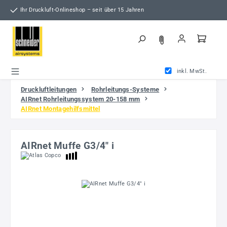
Zum Hauptinhalt springen
Ihr Druckluft-Onlineshop – seit über 15 Jahren
inkl. MwSt.
Druckluftleitungen
Rohrleitungs-Systeme
AIRnet Rohrleitungssystem 20-158 mm
AIRnet Montagehilfsmittel
AIRnet Muffe G3/4" i
Bildergalerie überspringen