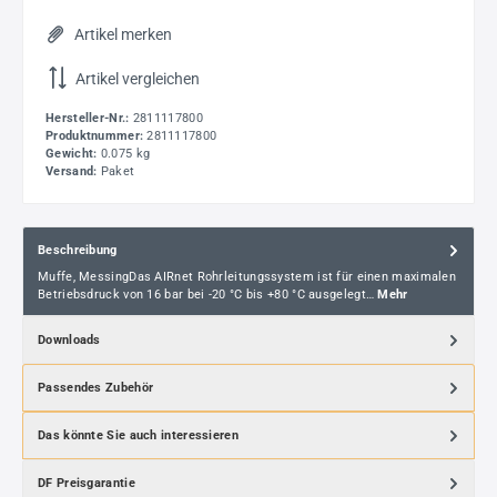
Artikel merken
Artikel vergleichen
Hersteller-Nr.:
2811117800
Produktnummer:
2811117800
Gewicht:
0.075 kg
Versand:
Paket
Beschreibung
Muffe, MessingDas AIRnet Rohrleitungssystem ist für einen maximalen
Betriebsdruck von 16 bar bei -20 °C bis +80 °C ausgelegt…
Mehr
Downloads
Passendes Zubehör
Das könnte Sie auch interessieren
DF Preisgarantie