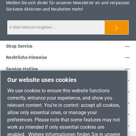
Melden Sie sich direkt für unseren Newsletter an und verpassen
Sie keine Aktionen und Neuheiten mehr!
Shop Service
Rechtliche Hinweise
Service-Hotline
Our website uses cookies
Unsere Vorteile
We use cookies to ensure this website functions
Versandarten
correctly, enhance your experience, and show you
Zahlungsarten
relevant content. You’re in control: accept all cookies,
allow only essential ones, or manage your
Adresse
preferences. Please note that some features may not
Umweltschutz & Partnerschaft
work as intended if only essential cookies are
enabled.
Weitere Informationen finden Sie in unserer