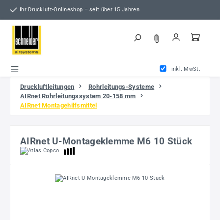
Zum Hauptinhalt springen
Ihr Druckluft-Onlineshop – seit über 15 Jahren
inkl. MwSt.
Druckluftleitungen
Rohrleitungs-Systeme
AIRnet Rohrleitungssystem 20-158 mm
AIRnet Montagehilfsmittel
AIRnet U-Montageklemme M6 10 Stück
Bildergalerie überspringen