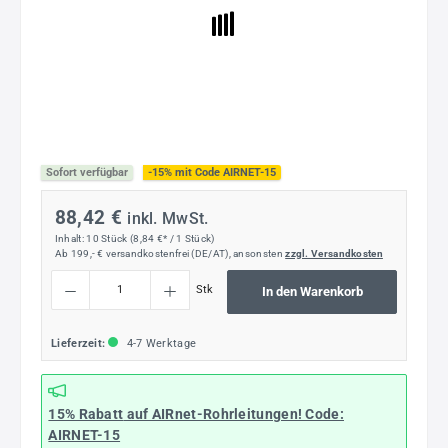
Sofort verfügbar
-15% mit Code AIRNET-15
88,42 €
inkl. MwSt.
Inhalt:
10 Stück
(8,84 €* / 1 Stück)
Ab 199,- € versandkostenfrei (DE/AT), ansonsten
zzgl. Versandkosten
Produkt Anzahl: Gib den gewünschten Wert ein oder benutze die Schaltflächen um die
Stk
In den Warenkorb
Lieferzeit:
4-7 Werktage
15% Rabatt
auf AIRnet-Rohrleitungen! Code:
AIRNET-15