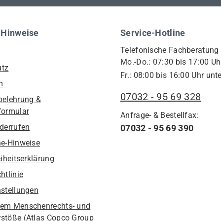
 Hinweise
Service-Hotline
Telefonische Fachberatung
Mo.-Do.: 07:30 bis 17:00 Uh
utz
Fr.: 08:00 bis 16:00 Uhr unte
m
07032 - 95 69 328
belehrung &
formular
Anfrage- & Bestellfax:
iderrufen
07032 - 95 69 390
he-Hinweise
eiheitserklärung
htlinie
nstellungen
em Menschenrechts- und
stöße (Atlas Copco Group