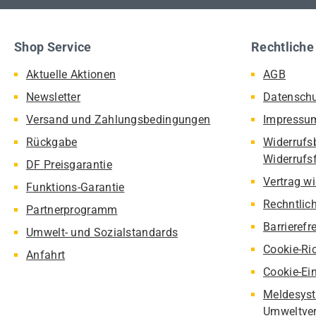
Shop Service
Rechtliche
Aktuelle Aktionen
AGB
Newsletter
Datensch
Versand und Zahlungsbedingungen
Impressu
Rückgabe
Widerrufs
Widerrufs
DF Preisgarantie
Vertrag w
Funktions-Garantie
Rechntlic
Partnerprogramm
Barrierefr
Umwelt- und Sozialstandards
Cookie-Ric
Anfahrt
Cookie-Ei
Meldesyst
Umweltver