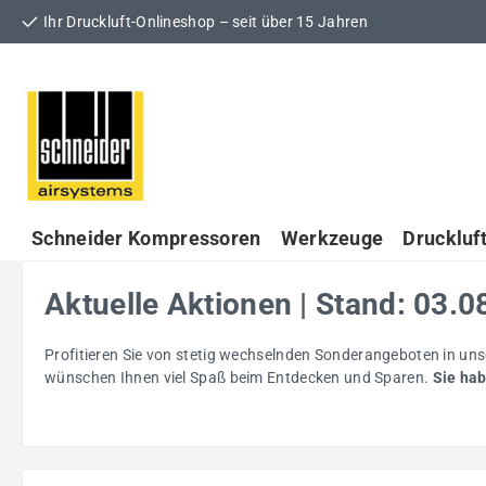
Ihr Druckluft-Onlineshop – seit über 15 Jahren
 Hauptinhalt springen
Zur Suche springen
Zur Hauptnavigation springen
Schneider Kompressoren
Werkzeuge
Druckluf
Aktuelle Aktionen | Stand: 03.
Profitieren Sie von stetig wechselnden Sonderangeboten in un
wünschen Ihnen viel Spaß beim Entdecken und Sparen.
Sie ha