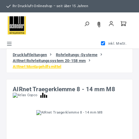
Zum Hauptinhalt springen
Ihr Druckluft-Onlineshop – seit über 15 Jahren
inkl. MwSt.
Druckluftleitungen
Rohrleitungs-Systeme
AIRnet Rohrleitungssystem 20-158 mm
AIRnet Montagehilfsmittel
AIRnet Traegerklemme 8 - 14 mm M8
Bildergalerie überspringen