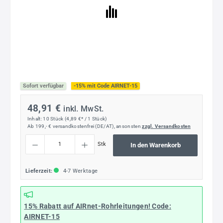
Sofort verfügbar
-15% mit Code AIRNET-15
48,91 €
inkl. MwSt.
Inhalt:
10 Stück
(4,89 €* / 1 Stück)
Ab 199,- € versandkostenfrei (DE/AT), ansonsten
zzgl. Versandkosten
Produkt Anzahl: Gib den gewünschten Wert ein oder benutze die Schaltflächen um die
Stk
In den Warenkorb
Lieferzeit:
4-7 Werktage
15% Rabatt
auf AIRnet-Rohrleitungen! Code:
AIRNET-15