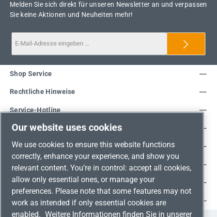
Melden Sie sich direkt für unseren Newsletter an und verpassen
Sie keine Aktionen und Neuheiten mehr!
Shop Service
Rechtliche Hinweise
Service-Hotline
Our website uses cookies
Unsere Vorteile
We use cookies to ensure this website functions
Versandarten
correctly, enhance your experience, and show you
Zahlungsarten
relevant content. You’re in control: accept all cookies,
allow only essential ones, or manage your
Adresse
preferences. Please note that some features may not
Umweltschutz & Partnerschaft
work as intended if only essential cookies are
enabled.
Weitere Informationen finden Sie in unserer