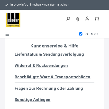
Zum Hauptinhalt springen
Ihr Druckluft-Onlineshop – seit über 15 Jahren
inkl. MwSt.
Kundenservice & Hilfe
Lieferstatus & Sendungsverfolgung
Widerruf & Rücksendungen
Beschädigte Ware & Transportschäden
Fragen zur Rechnung oder Zahlung
Sonstige Anliegen