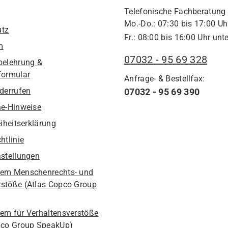
Telefonische Fachberatung
Mo.-Do.: 07:30 bis 17:00 Uh
utz
Fr.: 08:00 bis 16:00 Uhr unte
m
07032 - 95 69 328
belehrung &
formular
Anfrage- & Bestellfax:
iderrufen
07032 - 95 69 390
he-Hinweise
eiheitserklärung
htlinie
nstellungen
em Menschenrechts- und
stöße (Atlas Copco Group
em für Verhaltensverstöße
pco Group SpeakUp)