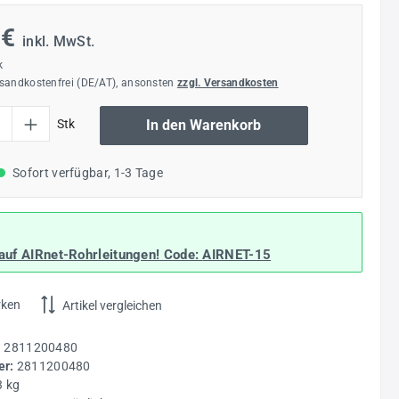
 €
inkl. MwSt.
k
rsandkostenfrei (DE/AT), ansonsten
zzgl. Versandkosten
l: Gib den gewünschten Wert ein oder benutze die Schaltflächen um die Anzahl
Stk
In den Warenkorb
Sofort verfügbar, 1-3 Tage
auf AIRnet-Rohrleitungen! Code:
AIRNET-15
rken
Artikel vergleichen
:
2811200480
r:
2811200480
3 kg