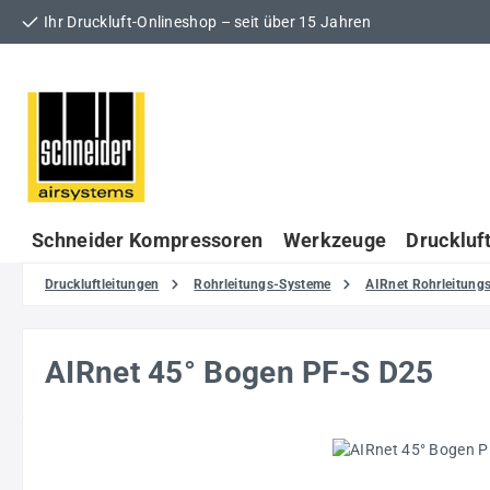
Ihr Druckluft-Onlineshop – seit über 15 Jahren
 Hauptinhalt springen
Zur Suche springen
Zur Hauptnavigation springen
Schneider Kompressoren
Werkzeuge
Druckluf
Druckluftleitungen
Rohrleitungs-Systeme
AIRnet Rohrleitun
AIRnet 45° Bogen PF-S D25
Bildergalerie überspringen