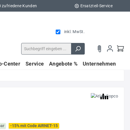
0 zufriedene Kunden
Ersatzteil-Service
inkl. MwSt.
fo-Center
Service
Angebote %
Unternehmen
bar
-15% mit Code AIRNET-15