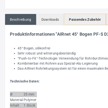
Beschreibung
Downloads
Passendes Zubehör
Produktinformationen "AIRnet 45° Bogen PF-S D
45° Bogen, silikonfrei
Sehr robust und witterungsbeständig
“Push-to-Fit“-Technologie: Verwendung für Rohrdurchme
Kombinierbar mit Rohren aus Spezial-Alu-Legierung
Das AIRnet Rohrleitungssystem ist für einen maximalen Bet
Technische Daten:
Ø
25 mm
Material
Polymer
Inhalt
1 Stück