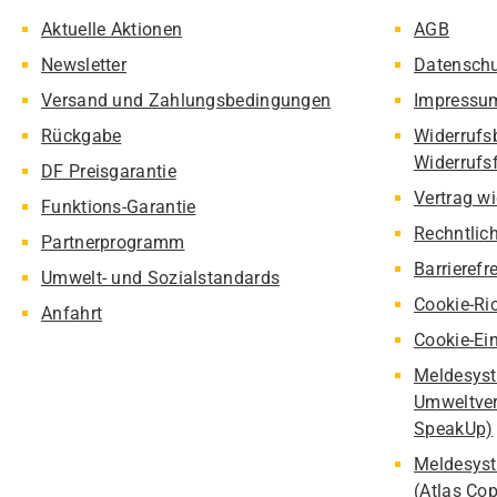
Aktuelle Aktionen
AGB
Newsletter
Datensch
Versand und Zahlungsbedingungen
Impressu
Rückgabe
Widerrufs
Widerrufs
DF Preisgarantie
Vertrag w
Funktions-Garantie
Rechntlic
Partnerprogramm
Barrierefr
Umwelt- und Sozialstandards
Cookie-Ric
Anfahrt
Cookie-Ei
Meldesyst
Umweltver
SpeakUp)
Meldesyst
(Atlas Co