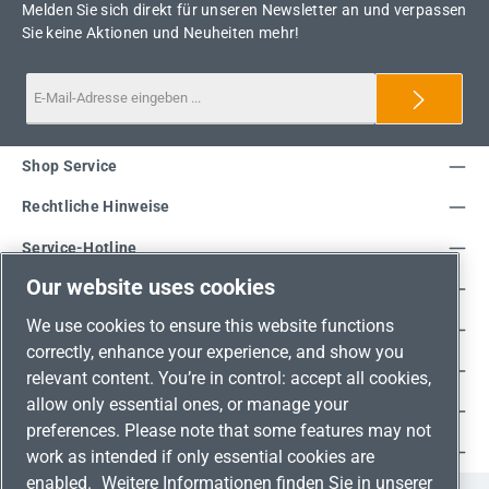
Melden Sie sich direkt für unseren Newsletter an und verpassen
Sie keine Aktionen und Neuheiten mehr!
Shop Service
Rechtliche Hinweise
Service-Hotline
Our website uses cookies
Unsere Vorteile
We use cookies to ensure this website functions
Versandarten
correctly, enhance your experience, and show you
Zahlungsarten
relevant content. You’re in control: accept all cookies,
allow only essential ones, or manage your
Adresse
preferences. Please note that some features may not
Umweltschutz & Partnerschaft
work as intended if only essential cookies are
enabled.
Weitere Informationen finden Sie in unserer