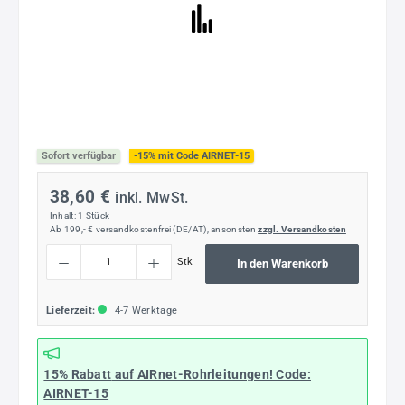
Sofort verfügbar
-15% mit Code AIRNET-15
38,60 €
inkl. MwSt.
Inhalt:
1 Stück
Ab 199,- € versandkostenfrei (DE/AT), ansonsten
zzgl. Versandkosten
Produkt Anzahl: Gib den gewünschten Wert ein oder benutze die Schaltflächen um die
Stk
In den Warenkorb
Lieferzeit:
4-7 Werktage
15% Rabatt
auf AIRnet-Rohrleitungen! Code:
AIRNET-15