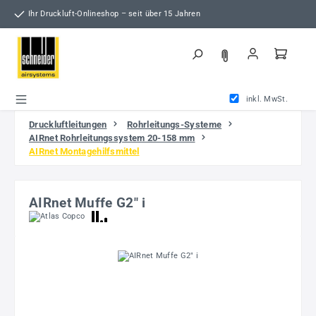
Zum Hauptinhalt springen
Ihr Druckluft-Onlineshop – seit über 15 Jahren
inkl. MwSt.
Druckluftleitungen
Rohrleitungs-Systeme
AIRnet Rohrleitungssystem 20-158 mm
AIRnet Montagehilfsmittel
AIRnet Muffe G2" i
Bildergalerie überspringen