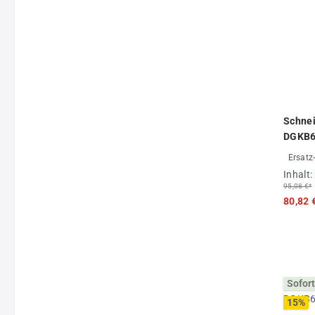
Schnei
DGKB6
Ersatz
Inhalt:
95,08 €*
80,82 
Sofort
15
%