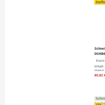
Staffe
Schnei
DGKB6
Ersatz
Inhalt:
95,08 €*
80,82 
Sofort
15
%