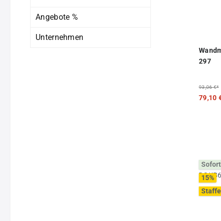
Angebote %
Unternehmen
Wandmo
297
93,06 €*
79,10 
Sofort
15
%
Staffe