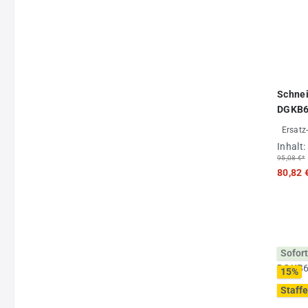
Schnei
DGKB6
Ersatz
Inhalt:
95,08 €*
80,82 
Sofort
15
%
Staffe