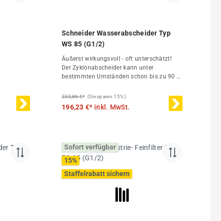
 von 5 von 5 Sternen
Schneider Wasserabscheider Typ
WS 85 (G1/2)
Äußerst wirkungsvoll - oft unterschätzt!
Der Zyklonabscheider kann unter
bestimmten Umständen schon bis zu 90 %
der Feuchtigkeit aus der Druckluft
abführen und ist zudem fast wartungsfrei,
230,86 €*
(Sie sparen 15% )
da der Ersatz von Filterelementen
196,23 €*
inkl. MwSt.
entfälltDer Zyklonabscheider WS 85 (G1/2)
erzielt seine Wirkung durch
Zentrifugalbeschleunigung der Druckluft.
Dies führt zur maximalen Abscheidung von
Sofort verfügbar
Schmutz und Kondensat. Der Einbau
erfolgt idealerweise zwischen Kompressor
15
%
und der nachfolgenden
Staffelrabatt sichern
Druckluftaufbereitung.Weitere
Produktvorteile:Standardmäßig mit
eingebautem automatischem
KondensatableiterSicherer
Gehäuseverschluss mit Markierung für
VerriegelungPraktisches Zubehör wie