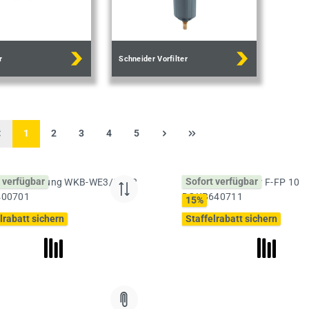
r
Schneider Vorfilter
Seite
Seite
Seite
Seite
Seite
1
2
3
4
5
 verfügbar
Sofort verfügbar
15
%
lrabatt sichern
Staffelrabatt sichern