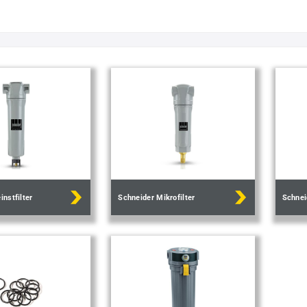
instfilter
Schneider Mikrofilter
Schnei