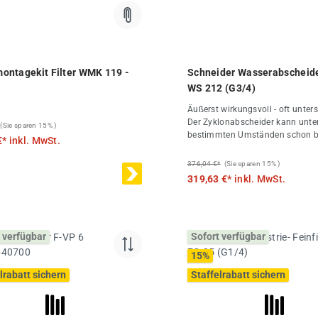
ntagekit Filter WMK 119 -
Schneider Wasserabscheid
WS 212 (G3/4)
Äußerst wirkungsvoll - oft unters
Der Zyklonabscheider kann unte
(Sie sparen 15% )
bestimmten Umständen schon b
€*
inkl. MwSt.
der Feuchtigkeit aus der Drucklu
abführen und ist zudem fast war
376,04 €*
(Sie sparen 15% )
da der Ersatz von Filterelement
319,63 €*
inkl. MwSt.
entfälltDer Zyklonabscheider W
(G3/4) erzielt seine Wirkung dur
Zentrifugalbeschleunigung der D
Dies führt zur maximalen Absch
 verfügbar
Sofort verfügbar
Schmutz und Kondensat. Der Ei
erfolgt idealerweise zwischen 
15
%
und der nachfolgenden
lrabatt sichern
Staffelrabatt sichern
Druckluftaufbereitung.Weitere
Produktvorteile:Standardmäßig 
automatischem Kondensatableit
außen zugänglichSicherer