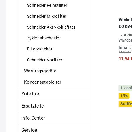
Schneider Feinstfilter
Schneider Mikrofilter
Winke
DGKB4
Schneider Aktivkohlefilter
Zur einfachen und schnellen
Zyklonabscheider
Wandbe
Inhalt:
Filterzubehör
14,04 €*
11,94 
Schneider Vorfilter
Wartungsgeräte
Kondensatableiter
1 x so
Zubehör
15
%
Staffe
Ersatzteile
Info-Center
Service