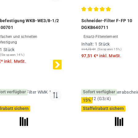
Durchschnittliche Bewertung
lbefestigung WKB-WE3/8-1/2
Schneider-Filter F-FP 10
00701
DGKB640711
Ersatz-Filterelement
festigung
Inhalt:
1 Stück
1 Stück
114,72 €*
(Sie sparen 15% )
(Sie sparen 14% )
97,51 €*
inkl. MwSt.
€*
inkl. MwSt.
fort verfügbar
Sofort verfügbar
15
%
lrabatt sichern
Staffelrabatt sichern