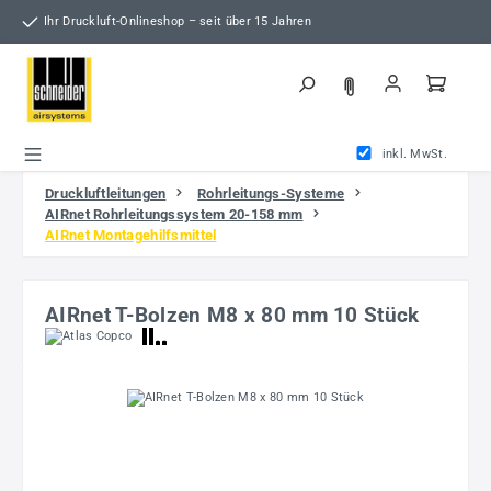
Zum Hauptinhalt springen
Ihr Druckluft-Onlineshop – seit über 15 Jahren
inkl. MwSt.
Druckluftleitungen
Rohrleitungs-Systeme
AIRnet Rohrleitungssystem 20-158 mm
AIRnet Montagehilfsmittel
AIRnet T-Bolzen M8 x 80 mm 10 Stück
Bildergalerie überspringen