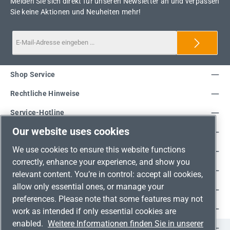
Melden Sie sich direkt für unseren Newsletter an und verpassen
Sie keine Aktionen und Neuheiten mehr!
Shop Service
Rechtliche Hinweise
Service-Hotline
Our website uses cookies
Unsere Vorteile
We use cookies to ensure this website functions
Versandarten
correctly, enhance your experience, and show you
Zahlungsarten
relevant content. You’re in control: accept all cookies,
allow only essential ones, or manage your
Adresse
preferences. Please note that some features may not
Umweltschutz & Partnerschaft
work as intended if only essential cookies are
enabled.
Weitere Informationen finden Sie in unserer
Jetzt auf Social Media folgen!