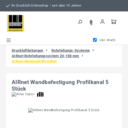
Zum Hauptinhalt springen
Ihr Druckluft-Onlineshop – seit über 15 Jahren
inkl. MwSt.
Druckluftleitungen
Rohrleitungs-Systeme
AIRnet Rohrleitungssystem 20-158 mm
AIRnet Montagehilfsmittel
AIRnet Wandbefestigung Profilkanal 5
Stück
Bildergalerie überspringen