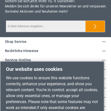
Sichern Sie sich jetzt Ihren 10,- € Gutschein!
Melden Sie sich direkt für unseren Newsletter an und verpassen
Sie keine Aktionen und Neuheiten mehr!
Shop Service
Rechtliche Hinweise
Service-Hotline
Our website uses cookies
Unsere Vorteile
We use cookies to ensure this website functions
Versandarten
correctly, enhance your experience, and show you
Zahlungsarten
relevant content. You’re in control: accept all cookies,
allow only essential ones, or manage your
Adresse
preferences. Please note that some features may not
Umweltschutz & Partnerschaft
work as intended if only essential cookies are