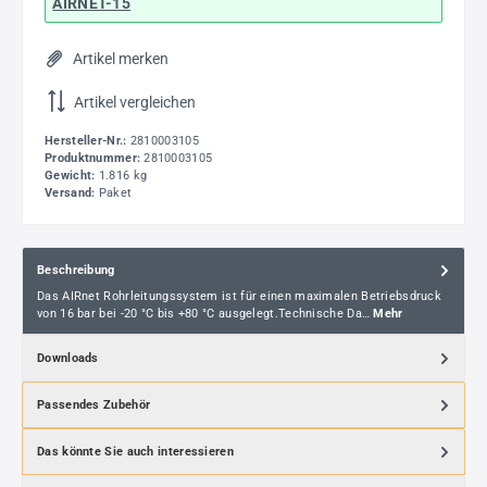
AIRNET-15
Artikel merken
Artikel vergleichen
Hersteller-Nr.:
2810003105
Produktnummer:
2810003105
Gewicht:
1.816 kg
Versand:
Paket
Beschreibung
Das AIRnet Rohrleitungssystem ist für einen maximalen Betriebsdruck
von 16 bar bei -20 °C bis +80 °C ausgelegt.Technische Da…
Mehr
Downloads
Passendes Zubehör
Das könnte Sie auch interessieren