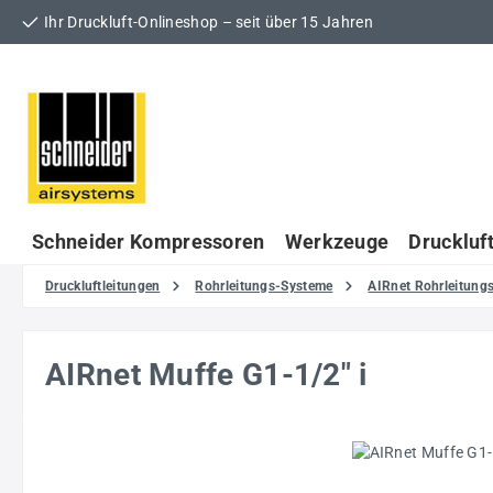
Ihr Druckluft-Onlineshop – seit über 15 Jahren
 Hauptinhalt springen
Zur Suche springen
Zur Hauptnavigation springen
Schneider Kompressoren
Werkzeuge
Druckluf
Druckluftleitungen
Rohrleitungs-Systeme
AIRnet Rohrleitun
AIRnet Muffe G1-1/2" i
Bildergalerie überspringen