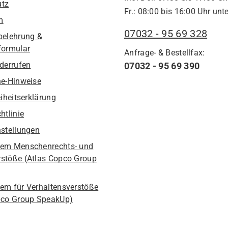
utz
Fr.: 08:00 bis 16:00 Uhr unte
m
07032 - 95 69 328
belehrung &
formular
Anfrage- & Bestellfax:
iderrufen
07032 - 95 69 390
he-Hinweise
eiheitserklärung
htlinie
nstellungen
em Menschenrechts- und
stöße (Atlas Copco Group
em für Verhaltensverstöße
pco Group SpeakUp)