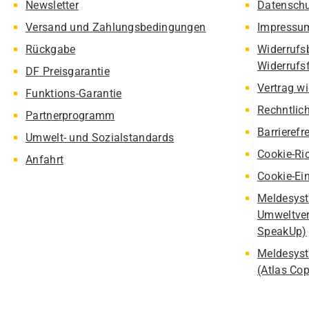
Newsletter
Datensch
Versand und Zahlungsbedingungen
Impressu
Rückgabe
Widerrufs
Widerrufs
DF Preisgarantie
Vertrag w
Funktions-Garantie
Rechntlic
Partnerprogramm
Barrierefr
Umwelt- und Sozialstandards
Cookie-Ric
Anfahrt
Cookie-Ei
Meldesyst
Umweltver
SpeakUp)
Meldesyst
(Atlas Co