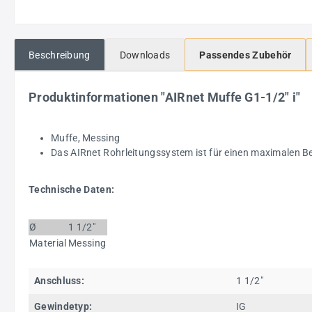
Beschreibung
Downloads
Passendes Zubehör
Produktinformationen "AIRnet Muffe G1-1/2" i"
Muffe, Messing
Das AIRnet Rohrleitungssystem ist für einen maximalen Bet
Technische Daten:
Ø
1 1/2"
Material
Messing
Anschluss:
1 1/2"
Gewindetyp:
IG