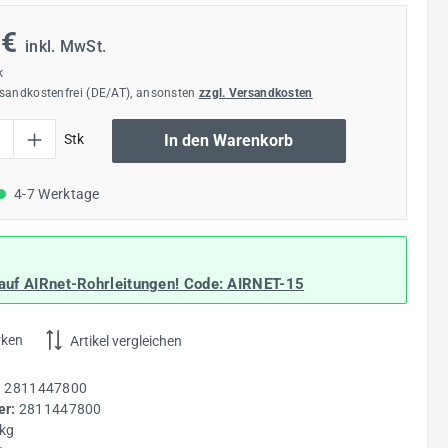
 €
inkl. MwSt.
k
rsandkostenfrei (DE/AT), ansonsten
zzgl. Versandkosten
l: Gib den gewünschten Wert ein oder benutze die Schaltflächen um die Anzahl
Stk
In den Warenkorb
4-7 Werktage
auf AIRnet-Rohrleitungen! Code:
AIRNET-15
rken
Artikel vergleichen
:
2811447800
r:
2811447800
 kg