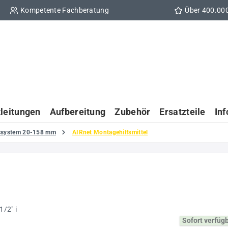
Kompetente Fachberatung
Über 400.00
tleitungen
Aufbereitung
Zubehör
Ersatzteile
In
gssystem 20-158 mm
AIRnet Montagehilfsmittel
Sofort verfüg