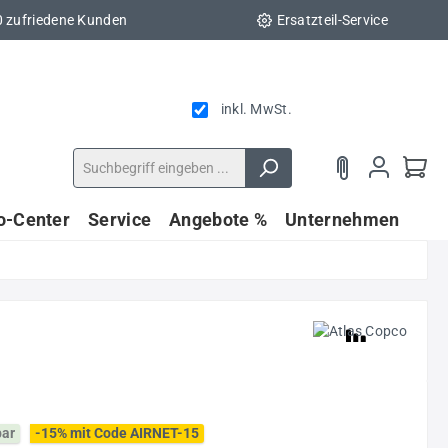
0 zufriedene Kunden
Ersatzteil-Service
inkl. MwSt.
fo-Center
Service
Angebote %
Unternehmen
bar
-15% mit Code AIRNET-15