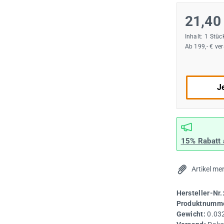
21,40
Inhalt:
1 Stüc
Ab 199,- € ve
Je
15% Rabatt
Artikel me
Hersteller-Nr.
Produktnumme
Gewicht:
0.03