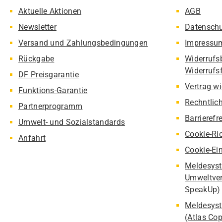
Aktuelle Aktionen
AGB
Newsletter
Datensch
Versand und Zahlungsbedingungen
Impressu
Rückgabe
Widerrufs
Widerrufs
DF Preisgarantie
Vertrag w
Funktions-Garantie
Rechntlic
Partnerprogramm
Barrierefr
Umwelt- und Sozialstandards
Cookie-Ric
Anfahrt
Cookie-Ei
Meldesyst
Umweltver
SpeakUp)
Meldesyst
(Atlas Co