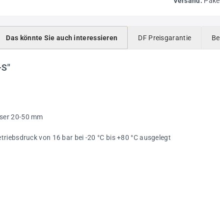
Versand:
Pake
Das könnte Sie auch interessieren
DF Preisgarantie
Be
-S"
sser 20-50 mm
riebsdruck von 16 bar bei -20 °C bis +80 °C ausgelegt