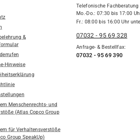
Telefonische Fachberatung
Mo.-Do.: 07:30 bis 17:00 Uh
utz
Fr.: 08:00 bis 16:00 Uhr unte
m
07032 - 95 69 328
belehrung &
formular
Anfrage- & Bestellfax:
iderrufen
07032 - 95 69 390
he-Hinweise
eiheitserklärung
htlinie
nstellungen
em Menschenrechts- und
stöße (Atlas Copco Group
em für Verhaltensverstöße
pco Group SpeakUp)