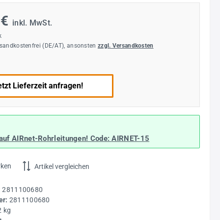
 €
inkl. MwSt.
k
rsandkostenfrei (DE/AT), ansonsten
zzgl. Versandkosten
tzt Lieferzeit anfragen!
auf AIRnet-Rohrleitungen! Code:
AIRNET-15
rken
Artikel vergleichen
:
2811100680
r:
2811100680
2 kg