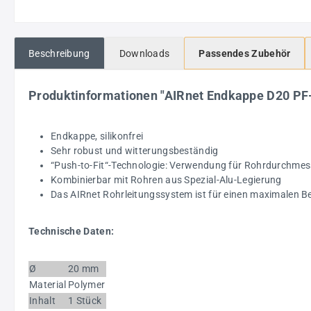
Beschreibung
Downloads
Passendes Zubehör
Produktinformationen "AIRnet Endkappe D20 PF
Endkappe, silikonfrei
Sehr robust und witterungsbeständig
“Push-to-Fit“-Technologie: Verwendung für Rohrdurchme
Kombinierbar mit Rohren aus Spezial-Alu-Legierung
Das AIRnet Rohrleitungssystem ist für einen maximalen Bet
Technische Daten:
Ø
20 mm
Material
Polymer
Inhalt
1 Stück