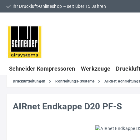
Ihr Druckluft-Onlineshop – seit über 15 Jahren
 Hauptinhalt springen
Zur Suche springen
Zur Hauptnavigation springen
Schneider Kompressoren
Werkzeuge
Druckluf
Druckluftleitungen
Rohrleitungs-Systeme
AIRnet Rohrleitun
AIRnet Endkappe D20 PF-S
Bildergalerie überspringen