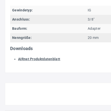
Gewindetyp:
IG
Anschluss:
3/8"
Bauform:
Adapter
Nenngröße:
20 mm
Downloads
AIRnet Produktdatenblatt