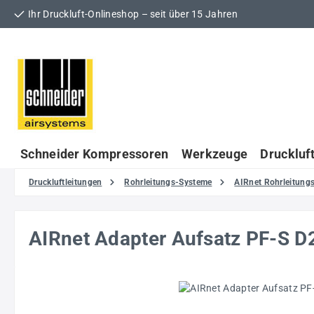
Ihr Druckluft-Onlineshop – seit über 15 Jahren
 Hauptinhalt springen
Zur Suche springen
Zur Hauptnavigation springen
Schneider Kompressoren
Werkzeuge
Druckluf
Druckluftleitungen
Rohrleitungs-Systeme
AIRnet Rohrleitun
AIRnet Adapter Aufsatz PF-S D2
Bildergalerie überspringen