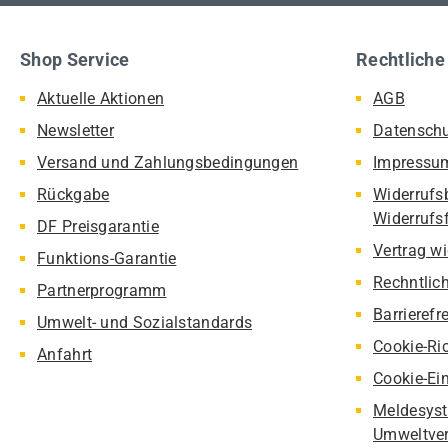
Shop Service
Rechtliche
Aktuelle Aktionen
AGB
Newsletter
Datensch
Versand und Zahlungsbedingungen
Impressu
Rückgabe
Widerrufs
Widerrufs
DF Preisgarantie
Vertrag w
Funktions-Garantie
Rechntlic
Partnerprogramm
Barrierefr
Umwelt- und Sozialstandards
Cookie-Ric
Anfahrt
Cookie-Ei
Meldesyst
Umweltver