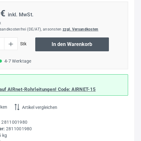
 €
inkl. MwSt.
k
rsandkostenfrei (DE/AT), ansonsten
zzgl. Versandkosten
l: Gib den gewünschten Wert ein oder benutze die Schaltflächen um die Anzahl
Stk
In den Warenkorb
4-7 Werktage
auf AIRnet-Rohrleitungen! Code:
AIRNET-15
rken
Artikel vergleichen
:
2811001980
r:
2811001980
5 kg