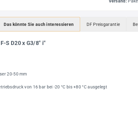
Versand:
Pake
Das könnte Sie auch interessieren
DF Preisgarantie
Be
F-S D20 x G3/8" i"
sser 20-50 mm
riebsdruck von 16 bar bei -20 °C bis +80 °C ausgelegt