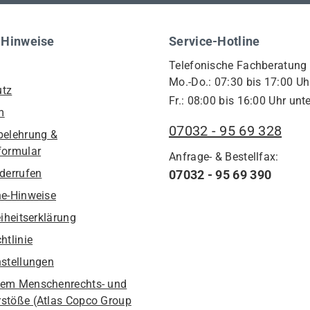
 Hinweise
Service-Hotline
Telefonische Fachberatung
Mo.-Do.: 07:30 bis 17:00 Uh
utz
Fr.: 08:00 bis 16:00 Uhr unte
m
07032 - 95 69 328
belehrung &
formular
Anfrage- & Bestellfax:
iderrufen
07032 - 95 69 390
he-Hinweise
eiheitserklärung
htlinie
nstellungen
em Menschenrechts- und
stöße (Atlas Copco Group