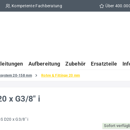
Kompetente Fachberatung
Über 400.00
tleitungen
Aufbereitung
Zubehör
Ersatzteile
In
gssystem 20-158 mm
Rohre & Fittinge 20 mm
0 x G3/8" i
Sofort verfüg