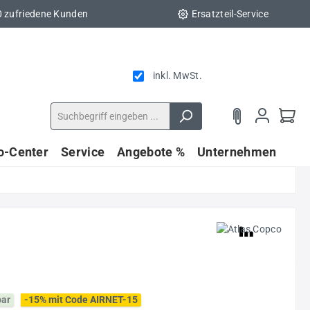
0 zufriedene Kunden
Ersatzteil-Service
inkl. MwSt.
fo-Center
Service
Angebote %
Unternehmen
bar
-15% mit Code AIRNET-15