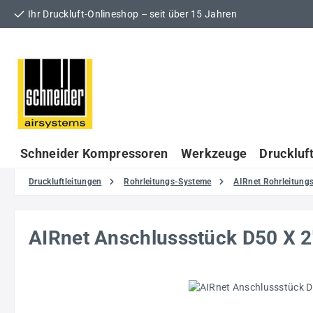
Ihr Druckluft-Onlineshop – seit über 15 Jahren
 Hauptinhalt springen
Zur Suche springen
Zur Hauptnavigation springen
Schneider Kompressoren
Werkzeuge
Druckluf
Druckluftleitungen
Rohrleitungs-Systeme
AIRnet Rohrleitun
AIRnet Anschlussstück D50 X 
Bildergalerie überspringen