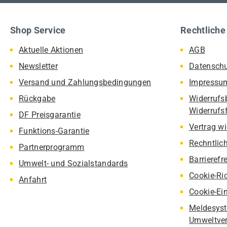
Shop Service
Rechtliche
Aktuelle Aktionen
AGB
Newsletter
Datensch
Versand und Zahlungsbedingungen
Impressu
Rückgabe
Widerrufs
Widerrufs
DF Preisgarantie
Vertrag w
Funktions-Garantie
Rechntlic
Partnerprogramm
Barrierefr
Umwelt- und Sozialstandards
Cookie-Ric
Anfahrt
Cookie-Ei
Meldesyst
Umweltver