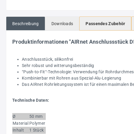
Beschreibung
Downloads
Passendes Zubehör
Produktinformationen "AIRnet Anschlussstück D
Anschlussstück, silikonfrei
Sehr robust und witterungsbeständig
“Push-to-Fit“-Technologie: Verwendung für Rohrdurchme
Kombinierbar mit Rohren aus Spezial-Alu-Legierung
Das AIRnet Rohrleitungssystem ist für einen maximalen Bet
Technische Daten:
Ø
50 mm
Material
Polymer
Inhalt
1 Stück