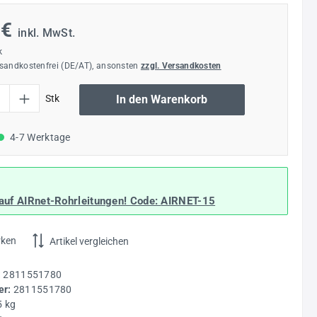
 €
inkl. MwSt.
k
rsandkostenfrei (DE/AT), ansonsten
zzgl. Versandkosten
l: Gib den gewünschten Wert ein oder benutze die Schaltflächen um die Anzahl
Stk
In den Warenkorb
4-7 Werktage
auf AIRnet-Rohrleitungen! Code:
AIRNET-15
rken
Artikel vergleichen
:
2811551780
r:
2811551780
5 kg