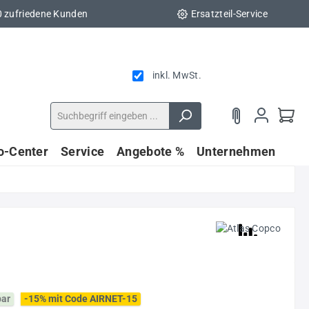
0 zufriedene Kunden
Ersatzteil-Service
inkl. MwSt.
fo-Center
Service
Angebote %
Unternehmen
bar
-15% mit Code AIRNET-15