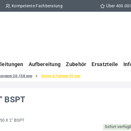
Kompetente Fachberatung
Über 400.00
tleitungen
Aufbereitung
Zubehör
Ersatzteile
In
gssystem 20-158 mm
Rohre & Fittinge 50 mm
2" BSPT
Sofort verfüg