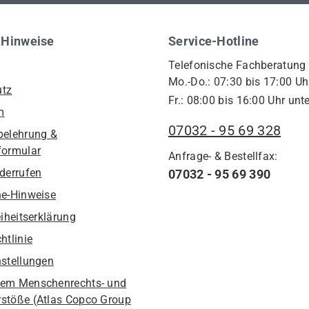
 Hinweise
Service-Hotline
Telefonische Fachberatung
Mo.-Do.: 07:30 bis 17:00 Uh
utz
Fr.: 08:00 bis 16:00 Uhr unte
m
07032 - 95 69 328
belehrung &
formular
Anfrage- & Bestellfax:
iderrufen
07032 - 95 69 390
he-Hinweise
eiheitserklärung
htlinie
nstellungen
em Menschenrechts- und
stöße (Atlas Copco Group