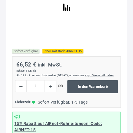
Sofort verfügbar
-15% mit Code AIRNET-15
66,52 €
inkl. MwSt.
Inhalt:
1 Stück
Ab 199,- € versandkostenfrei (DE/AT), ansonsten
zzgl. Versandkosten
Produkt Anzahl: Gib den gewünschten Wert ein oder benutze die Schaltflächen um die
Stk
In den Warenkorb
Sofort verfügbar, 1-3 Tage
Lieferzeit:
15% Rabatt
auf AIRnet-Rohrleitungen! Code:
AIRNET-15