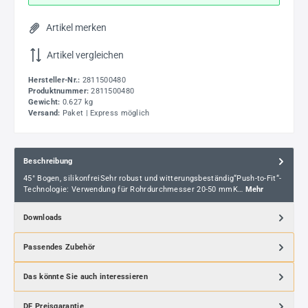
Artikel merken
Artikel vergleichen
Hersteller-Nr.:
2811500480
Produktnummer:
2811500480
Gewicht:
0.627 kg
Versand:
Paket | Express möglich
Beschreibung
45° Bogen, silikonfreiSehr robust und witterungsbeständig“Push-to-Fit“-
Technologie: Verwendung für Rohrdurchmesser 20-50 mmK…
Mehr
Downloads
Passendes Zubehör
Das könnte Sie auch interessieren
DF Preisgarantie