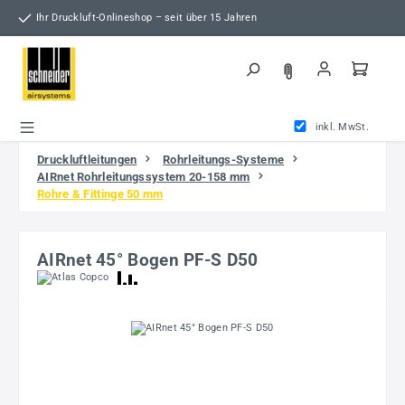
Zum Hauptinhalt springen
Ihr Druckluft-Onlineshop – seit über 15 Jahren
inkl. MwSt.
Druckluftleitungen
Rohrleitungs-Systeme
AIRnet Rohrleitungssystem 20-158 mm
Rohre & Fittinge 50 mm
AIRnet 45° Bogen PF-S D50
Bildergalerie überspringen