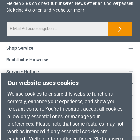
Melden Sie sich direkt für unseren Newsletter an und verpassen
Sie keine Aktionen und Neuheiten mehr!
Shop Service
Rechtliche Hinweise
Service-Hotline
Our website uses cookies
Unsere Vorteile
We use cookies to ensure this website functions
Versandarten
correctly, enhance your experience, and show you
Zahlungsarten
relevant content. You’re in control: accept all cookies,
allow only essential ones, or manage your
Adresse
preferences. Please note that some features may not
Umweltschutz & Partnerschaft
work as intended if only essential cookies are
enabled.
Weitere Informationen finden Sie in unserer