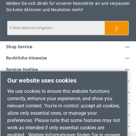
Melden Sie sich direkt für unseren Newsletter an und verpassen
Sie keine Aktionen und Neuheiten mehr!
Shop Service
Rechtliche Hinweise
Service-Hotline
Our website uses cookies
Unsere Vorteile
We use cookies to ensure this website functions
Versandarten
correctly, enhance your experience, and show you
Zahlungsarten
relevant content. You’re in control: accept all cookies,
allow only essential ones, or manage your
Adresse
preferences. Please note that some features may not
Umweltschutz & Partnerschaft
work as intended if only essential cookies are
enabled.
Weitere Informationen finden Sie in unserer