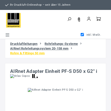
Zum Hauptinhalt springen
Ihr Druckluft-Onlineshop – seit über 15 Jahren
inkl. MwSt.
Druckluftleitungen
Rohrleitungs-Systeme
AIRnet Rohrleitungssystem 20-158 mm
Rohre & Fittinge 50 mm
AIRnet Adapter Einheit PF-S D50 x G2" i
Bildergalerie überspringen