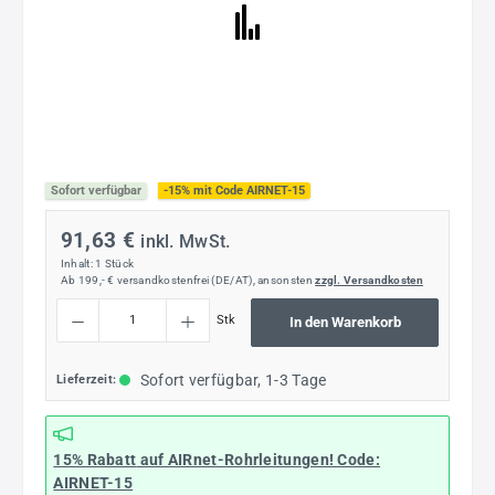
Sofort verfügbar
-15% mit Code AIRNET-15
91,63 €
inkl. MwSt.
Inhalt:
1 Stück
Ab 199,- € versandkostenfrei (DE/AT), ansonsten
zzgl. Versandkosten
Produkt Anzahl: Gib den gewünschten Wert ein oder benutze die Schaltflächen um die
Stk
In den Warenkorb
Sofort verfügbar, 1-3 Tage
Lieferzeit:
15% Rabatt
auf AIRnet-Rohrleitungen! Code:
AIRNET-15