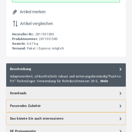
Artikel merken
Artikel vergleichen
Hersteller-Nr.:
2811551380
Produktnummer:
2811551380
Gewicht:
0.67 kg
Versand:
Paket | Express möglich
Beschreibung
Adaptereinheit, silikonfreiSehr robust und witterungsbeständig“Push-to-
Fit“-Technologie: Verwendung für Rohrdurchmesser 20-5…
Mehr
Downloads
Passendes Zubehör
Das könnte Sie auch interessieren
DF Preisgarantie