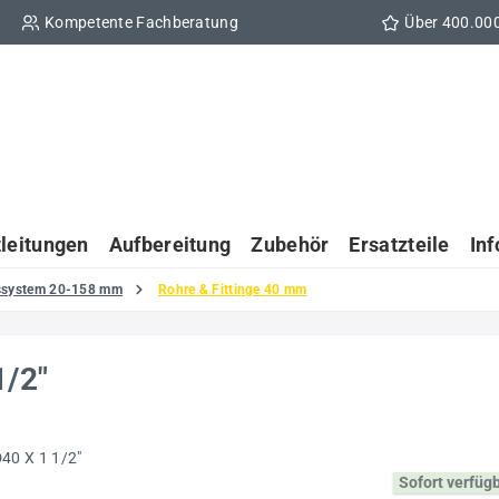
Kompetente Fachberatung
Über 400.00
tleitungen
Aufbereitung
Zubehör
Ersatzteile
In
gssystem 20-158 mm
Rohre & Fittinge 40 mm
1/2"
Sofort verfüg