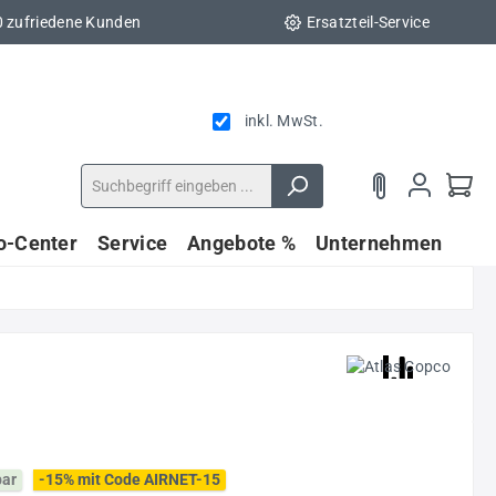
0 zufriedene Kunden
Ersatzteil-Service
inkl. MwSt.
fo-Center
Service
Angebote %
Unternehmen
bar
-15% mit Code AIRNET-15