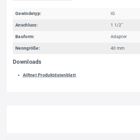
Gewindetyp:
IG
Anschluss:
1 1/2"
Bauform:
Adapter
Nenngröße:
40 mm
Downloads
AIRnet Produktdatenblatt