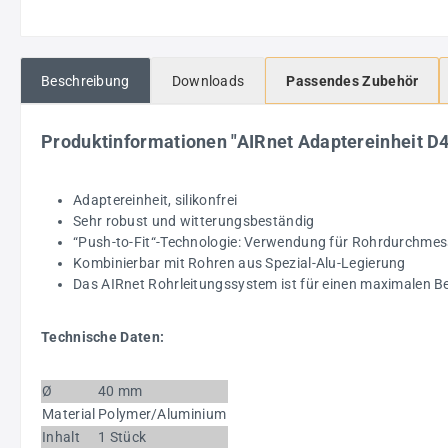
Beschreibung
Downloads
Passendes Zubehör
Produktinformationen "AIRnet Adaptereinheit D40
Adaptereinheit, silikonfrei
Sehr robust und witterungsbeständig
“Push-to-Fit“-Technologie: Verwendung für Rohrdurchme
Kombinierbar mit Rohren aus Spezial-Alu-Legierung
Das AIRnet Rohrleitungssystem ist für einen maximalen Bet
Technische Daten:
Ø
40 mm
Material
Polymer/Aluminium
Inhalt
1 Stück