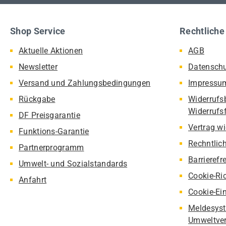
Shop Service
Rechtliche
Aktuelle Aktionen
AGB
Newsletter
Datensch
Versand und Zahlungsbedingungen
Impressu
Rückgabe
Widerrufs
Widerrufs
DF Preisgarantie
Vertrag w
Funktions-Garantie
Rechntlic
Partnerprogramm
Barrierefr
Umwelt- und Sozialstandards
Cookie-Ric
Anfahrt
Cookie-Ei
Meldesyst
Umweltver