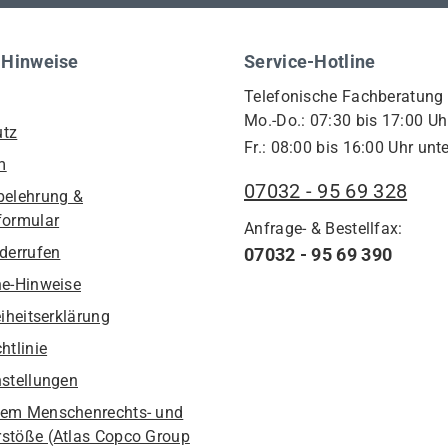
 Hinweise
Service-Hotline
Telefonische Fachberatung
Mo.-Do.: 07:30 bis 17:00 Uh
utz
Fr.: 08:00 bis 16:00 Uhr unte
m
07032 - 95 69 328
belehrung &
formular
Anfrage- & Bestellfax:
iderrufen
07032 - 95 69 390
he-Hinweise
eiheitserklärung
htlinie
nstellungen
em Menschenrechts- und
stöße (Atlas Copco Group