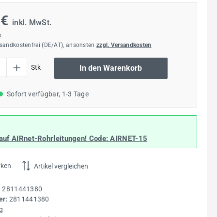
 €
inkl. MwSt.
k
rsandkostenfrei (DE/AT), ansonsten
zzgl. Versandkosten
l: Gib den gewünschten Wert ein oder benutze die Schaltflächen um die Anzahl
Stk
In den Warenkorb
Sofort verfügbar, 1-3 Tage
auf AIRnet-Rohrleitungen! Code:
AIRNET-15
rken
Artikel vergleichen
:
2811441380
r:
2811441380
g