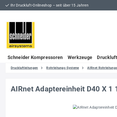
Ihr Druckluft-Onlineshop – seit über 15 Jahren
 Hauptinhalt springen
Zur Suche springen
Zur Hauptnavigation springen
Schneider Kompressoren
Werkzeuge
Druckluf
Druckluftleitungen
Rohrleitungs-Systeme
AIRnet Rohrleitun
AIRnet Adaptereinheit D40 X 1 
Bildergalerie überspringen