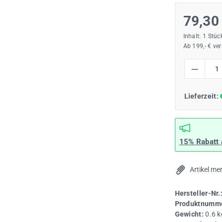
79,30
Inhalt:
1 Stüc
Ab 199,- € ve
Produkt Anzah
Lieferzeit:
15% Rabatt
Artikel me
Hersteller-Nr.
Produktnumme
Gewicht:
0.6 k