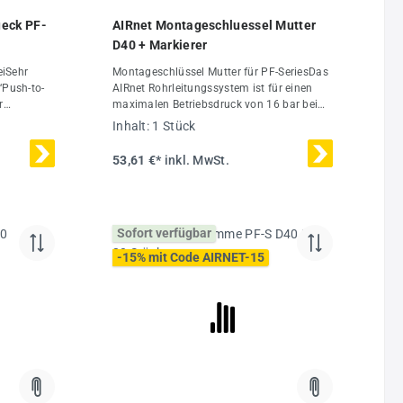
ueck PF-
AIRnet Montageschluessel Mutter
D40 + Markierer
eiSehr
Montageschlüssel Mutter für PF-SeriesDas
“Push-to-
AIRnet Rohrleitungssystem ist für einen
r
maximalen Betriebsdruck von 16 bar bei
binierbar
-20 °C bis +80 °C ausgelegtTechnische
Inhalt:
1 Stück
ierungDas
Daten:Ø40 mm
r einen
53,61 €*
inkl. MwSt.
 bar bei
nische
Inhalt1
Sofort verfügbar
-15% mit Code AIRNET-15