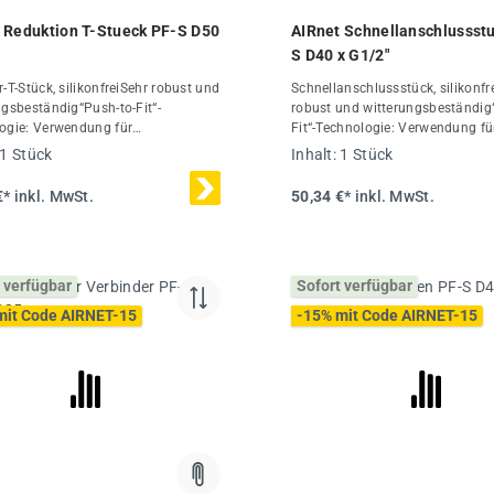
 Reduktion T-Stueck PF-S D50
AIRnet Schnellanschlussst
S D40 x G1/2"
-T-Stück, silikonfreiSehr robust und
Schnellanschlussstück, silikonfr
ngsbeständig“Push-to-Fit“-
robust und witterungsbeständig
ogie: Verwendung für
Fit“-Technologie: Verwendung fü
rchmesser 20-50 mmKombinierbar
Rohrdurchmesser 20-50 mmKom
1 Stück
Inhalt:
1 Stück
ren aus Spezial-Alu-LegierungDas
mit Rohren aus Spezial-Alu-Leg
Rohrleitungssystem ist für einen
AIRnet Rohrleitungssystem ist fü
€*
inkl. MwSt.
50,34 €*
inkl. MwSt.
en Betriebsdruck von 16 bar bei
maximalen Betriebsdruck von 16
bis +80 °C ausgelegtTechnische
-20 °C bis +80 °C ausgelegtTech
Ø50/40 mmMaterialPolymerInhalt1
Daten:Ø40
mmMaterialPolymer/Aluminium
 verfügbar
Sofort verfügbar
Stück
mit Code AIRNET-15
-15% mit Code AIRNET-15