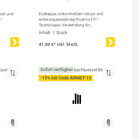
bust und
Endkappe, silikonfreiSehr robust und
“-
witterungsbeständig“Push-to-Fit“-
Technologie: Verwendung für
binierbar
Rohrdurchmesser 20-50 mmKombinierbar
Inhalt:
1 Stück
ierungDas
mit Rohren aus Spezial-Alu-LegierungDas
r einen
AIRnet Rohrleitungssystem ist für einen
41,50 €*
inkl. MwSt.
 bar bei
maximalen Betriebsdruck von 16 bar bei
nische
-20 °C bis +80 °C ausgelegtTechnische
nhalt1
Daten:Ø40 mmMaterialPolymerInhalt1
Stück
Sofort verfügbar
-15% mit Code AIRNET-15