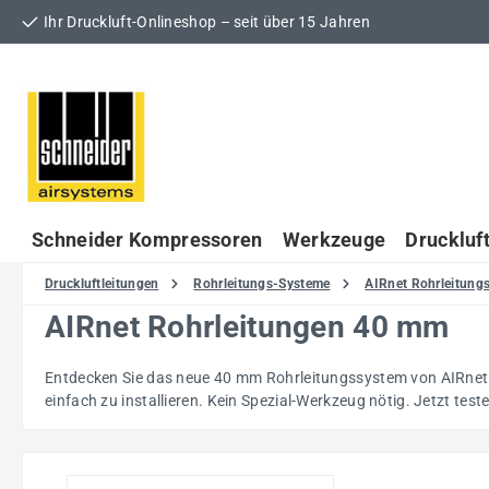
Ihr Druckluft-Onlineshop – seit über 15 Jahren
 Hauptinhalt springen
Zur Suche springen
Zur Hauptnavigation springen
Schneider Kompressoren
Werkzeuge
Druckluf
Druckluftleitungen
Rohrleitungs-Systeme
AIRnet Rohrleitun
AIRnet Rohrleitungen 40 mm
Entdecken Sie das neue 40 mm Rohrleitungssystem von AIRnet: Pa
einfach zu installieren. Kein Spezial-Werkzeug nötig. Jetzt test