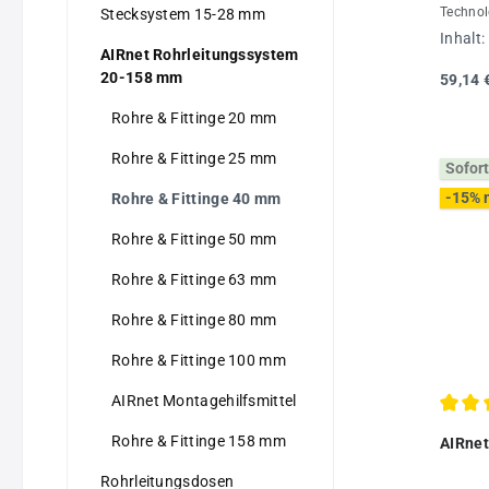
Technol
Stecksystem 15-28 mm
Rohrdu
Inhalt:
mit Roh
AIRnet Rohrleitungssystem
AIRnet 
20-158 mm
59,14 
maximal
-20 °C 
Rohre & Fittinge 20 mm
Daten:
Stück
Rohre & Fittinge 25 mm
Sofort
-15% 
Rohre & Fittinge 40 mm
Rohre & Fittinge 50 mm
Rohre & Fittinge 63 mm
Rohre & Fittinge 80 mm
Rohre & Fittinge 100 mm
AIRnet Montagehilfsmittel
Durchs
Rohre & Fittinge 158 mm
AIRnet
Rohrleitungsdosen