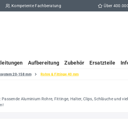
Kompetente Fachberatung
Über 400.00
tleitungen
Aufbereitung
Zubehör
Ersatzteile
In
gssystem 20-158 mm
Rohre & Fittinge 40 mm
ssende Aluminium Rohre, Fittinge, Halter, Clips, Schläuche und viele
en!