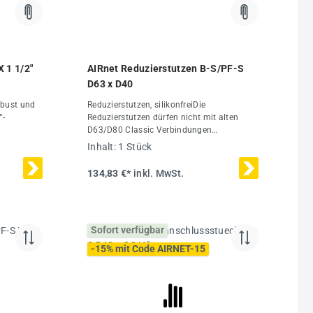
 1 1/2"
AIRnet Reduzierstutzen B-S/PF-S
D63 x D40
robust und
Reduzierstutzen, silikonfreiDie
“-
Reduzierstutzen dürfen nicht mit alten
D63/D80 Classic Verbindungen
binierbar
(Vorgänger-Serie) genutzt werden. Nur
Inhalt:
1 Stück
ierungDas
kompatibel mit der D63/D80 Black
r einen
Series.Das AIRnet Rohrleitungssystem ist
134,83 €*
inkl. MwSt.
 bar bei
für einen maximalen Betriebsdruck von 16
nische
bar bei -20 °C bis +80 °C
ausgelegtTechnische Daten:Ø63/40
Inhalt1
mmMaterialAluminium
Sofort verfügbar
-15% mit Code AIRNET-15