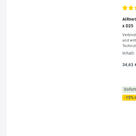
Durchs
AIRnet
x D25
Verbind
und wit
Technol
Rohrdu
Inhalt:
mit Roh
AIRnet 
34,63 
maximal
-20 °C 
Daten:
Stück
Sofort
-15% 