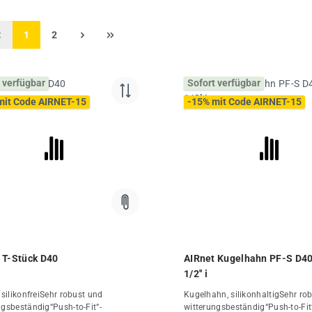
Seite
Seite
1
2
 verfügbar
Sofort verfügbar
mit Code AIRNET-15
-15% mit Code AIRNET-15
 T-Stück D40
AIRnet Kugelhahn PF-S D40
1/2'' i
 silikonfreiSehr robust und
Kugelhahn, silikonhaltigSehr ro
ngsbeständig“Push-to-Fit“-
witterungsbeständig“Push-to-Fit