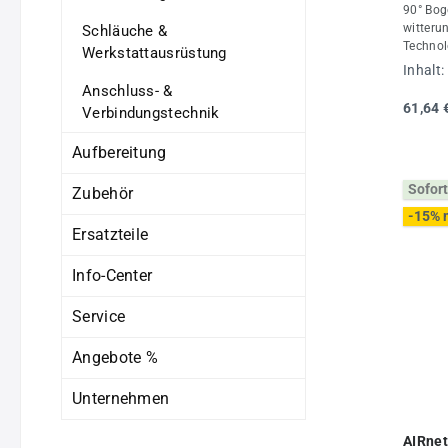
90° Bog
witteru
Schläuche &
Technol
Werkstattausrüstung
Rohrdu
Inhalt:
mit Roh
Anschluss- &
AIRnet 
61,64 
Verbindungstechnik
maximal
-20 °C 
Aufbereitung
Daten:
Stück
Sofort
Zubehör
-15% 
Ersatzteile
Info-Center
Service
Angebote %
Unternehmen
AIRnet