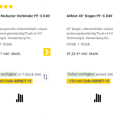
chnittliche Bewertung von 5 von 5 Sternen
 Reduzier Verbinder PF-S D40
AIRnet 45° Bogen PF-S D40
ungsmuffe, silikonfreiSehr robust
45° Bogen, silikonfreiSehr robus
terungsbeständig“Push-to-Fit“-
witterungsbeständig“Push-to-Fit
ogie: Verwendung für
Technologie: Verwendung für
rchmesser 20-50 mmKombinierbar
Rohrdurchmesser 20-50 mmKom
1 Stück
Inhalt:
1 Stück
ren aus Spezial-Alu-LegierungDas
mit Rohren aus Spezial-Alu-Leg
Rohrleitungssystem ist für einen
AIRnet Rohrleitungssystem ist fü
€*
inkl. MwSt.
47,22 €*
inkl. MwSt.
en Betriebsdruck von 16 bar bei
maximalen Betriebsdruck von 16
bis +80 °C ausgelegtTechnische
-20 °C bis +80 °C ausgelegtTech
Ø40/25 mmMaterialPolymerInhalt1
Daten:Ø40 mmMaterialPolymerI
Stück
 verfügbar
Sofort verfügbar
mit Code AIRNET-15
-15% mit Code AIRNET-15