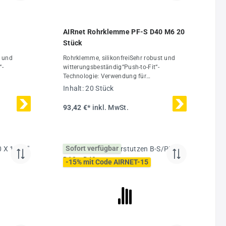
AIRnet Rohrklemme PF-S D40 M6 20
Stück
t und
Rohrklemme, silikonfreiSehr robust und
“-
witterungsbeständig“Push-to-Fit“-
Technologie: Verwendung für
binierbar
Rohrdurchmesser 20-50 mmKombinierbar
Inhalt:
20 Stück
ierungDas
mit Rohren aus Spezial-Alu-LegierungDas
r einen
AIRnet Rohrleitungssystem ist für einen
93,42 €*
inkl. MwSt.
 bar bei
maximalen Betriebsdruck von 16 bar bei
nische
-20 °C bis +80 °C ausgelegtTechnische
nhalt1
Daten:Ø40 mmMaterialPolymerInhalt20
Stück
Sofort verfügbar
-15% mit Code AIRNET-15