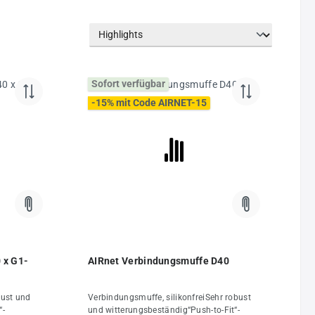
Sofort verfügbar
-15% mit Code AIRNET-15
 x G1-
AIRnet Verbindungsmuffe D40
bust und
Verbindungsmuffe, silikonfreiSehr robust
“-
und witterungsbeständig“Push-to-Fit“-