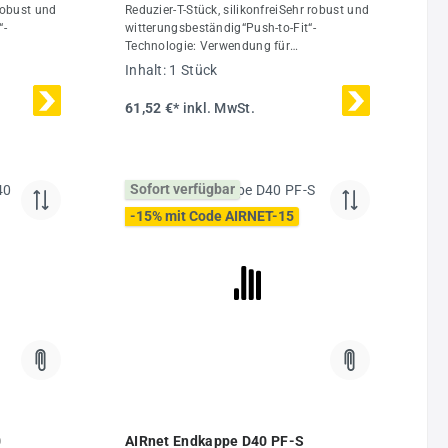
robust und
Reduzier-T-Stück, silikonfreiSehr robust und
“-
witterungsbeständig“Push-to-Fit“-
Technologie: Verwendung für
binierbar
Rohrdurchmesser 20-50 mmKombinierbar
Inhalt:
1 Stück
ierungDas
mit Rohren aus Spezial-Alu-LegierungDas
r einen
AIRnet Rohrleitungssystem ist für einen
61,52 €*
inkl. MwSt.
 bar bei
maximalen Betriebsdruck von 16 bar bei
nische
-20 °C bis +80 °C ausgelegtTechnische
nhalt1
Daten:Ø40
mmMaterialPolymer/AluminiumInhalt1
Sofort verfügbar
Stück
-15% mit Code AIRNET-15
0
AIRnet Endkappe D40 PF-S