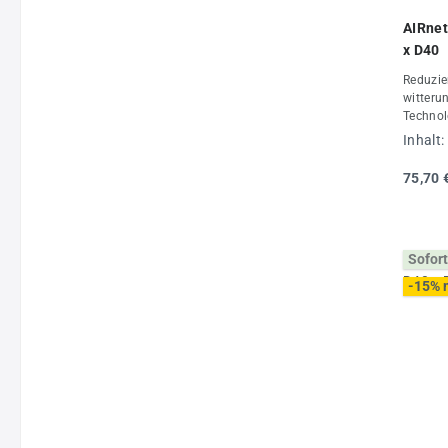
AIRnet
x D40
Reduzier
witteru
Technol
Rohrdu
Inhalt:
mit Roh
AIRnet 
75,70 
maximal
-20 °C 
Daten:
Stück
Sofort
-15% 