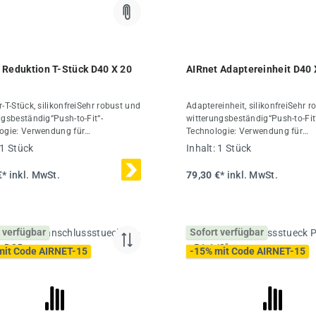
 Reduktion T-Stück D40 X 20
AIRnet Adaptereinheit D40 X
-T-Stück, silikonfreiSehr robust und
Adaptereinheit, silikonfreiSehr 
ngsbeständig“Push-to-Fit“-
witterungsbeständig“Push-to-Fit
ogie: Verwendung für
Technologie: Verwendung für
rchmesser 20-50 mmKombinierbar
Rohrdurchmesser 20-50 mmKom
1 Stück
Inhalt:
1 Stück
ren aus Spezial-Alu-LegierungDas
mit Rohren aus Spezial-Alu-Leg
Rohrleitungssystem ist für einen
AIRnet Rohrleitungssystem ist fü
€*
inkl. MwSt.
79,30 €*
inkl. MwSt.
en Betriebsdruck von 16 bar bei
maximalen Betriebsdruck von 16
bis +80 °C ausgelegtTechnische
-20 °C bis +80 °C ausgelegtTech
Ø40/20 mmMaterialPolymerInhalt1
Daten:Ø40
mmMaterialPolymer/Aluminium
 verfügbar
Sofort verfügbar
Stück
mit Code AIRNET-15
-15% mit Code AIRNET-15