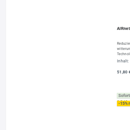
AIRnet
Reduzier
witteru
Technol
Rohrdu
Inhalt:
mit Roh
AIRnet 
51,80 
maximal
-20 °C 
Daten:
Stück
Sofort
-15% 