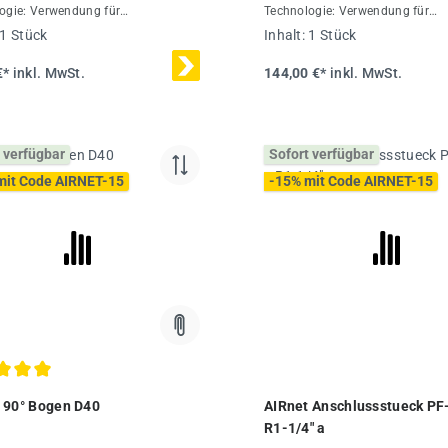
ogie: Verwendung für
Technologie: Verwendung für
rchmesser 20-50 mmKombinierbar
Rohrdurchmesser 20-50 mmKom
1 Stück
Inhalt:
1 Stück
ren aus Spezial-Alu-LegierungDas
mit Rohren aus Spezial-Alu-Leg
Rohrleitungssystem ist für einen
AIRnet Rohrleitungssystem ist fü
€*
inkl. MwSt.
144,00 €*
inkl. MwSt.
en Betriebsdruck von 16 bar bei
maximalen Betriebsdruck von 16
bis +80 °C ausgelegtTechnische
-20 °C bis +80 °C ausgelegtTech
Ø40 mmMaterialPolymerInhalt1
Daten:Ø40 mmMaterialMessingI
Stück
 verfügbar
Sofort verfügbar
mit Code AIRNET-15
-15% mit Code AIRNET-15
chnittliche Bewertung von 5 von 5 Sternen
 90° Bogen D40
AIRnet Anschlussstueck PF
R1-1/4" a