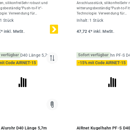
en, silikonfreiSehr robust und
Anschlussstück, silikonfreiSehr 
ngsbeständig“Push-to-Fit“-
witterungsbeständig“Push-to-Fit
ogie: Verwendung für
Technologie: Verwendung für
rchmesser 20-50 mmKombinierbar
Rohrdurchmesser 20-50 mmKom
1 Stück
Inhalt:
1 Stück
ren aus Spezial-Alu-LegierungDas
mit Rohren aus Spezial-Alu-Leg
Rohrleitungssystem ist für einen
AIRnet Rohrleitungssystem ist fü
€*
inkl. MwSt.
47,72 €*
inkl. MwSt.
en Betriebsdruck von 16 bar bei
maximalen Betriebsdruck von 16
bis +80 °C ausgelegtTechnische
-20 °C bis +80 °C ausgelegtTech
Ø40 mmMaterialPolymerInhalt1
Daten:Ø40 mmMaterialPolymerI
Stück
 verfügbar
Sofort verfügbar
mit Code AIRNET-15
-15% mit Code AIRNET-15
 Alurohr D40 Länge 5,7m
AIRnet Kugelhahn PF-S D4