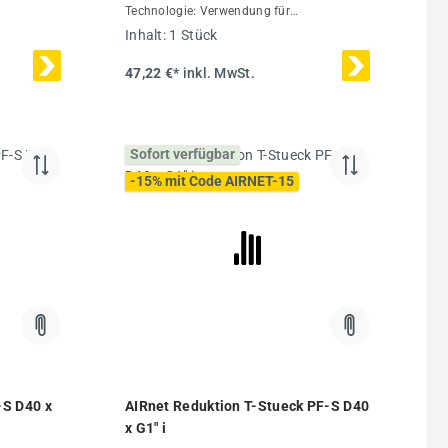
Technologie: Verwendung für
binierbar
Rohrdurchmesser 20-50 mmKombinierbar
Inhalt:
1 Stück
ierungDas
mit Rohren aus Spezial-Alu-LegierungDas
r einen
AIRnet Rohrleitungssystem ist für einen
47,22 €*
inkl. MwSt.
 bar bei
maximalen Betriebsdruck von 16 bar bei
nische
-20 °C bis +80 °C ausgelegtTechnische
nhalt1
Daten:Ø40 mmMaterialPolymerInhalt1
Stück
Sofort verfügbar
-15% mit Code AIRNET-15
-S D40 x
AIRnet Reduktion T-Stueck PF-S D40
x G1" i