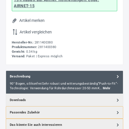
AIRNET-15
Artikel merken
Artikel vergleichen
Hersteller-Nr.:
2811400380
Produktnummer:
2811400380
Gewicht:
0.34 kg
Versand:
Paket | Express möglich
Beschreibung
90° Bogen, silikonfreiSehr robust und witterungsbeständig“Push-to-Fit“-
Technologie: Verwendung für Rohrdurchmesser 20-50 mmK…
Mehr
Downloads
Passendes Zubehör
Das könnte Sie auch interessieren