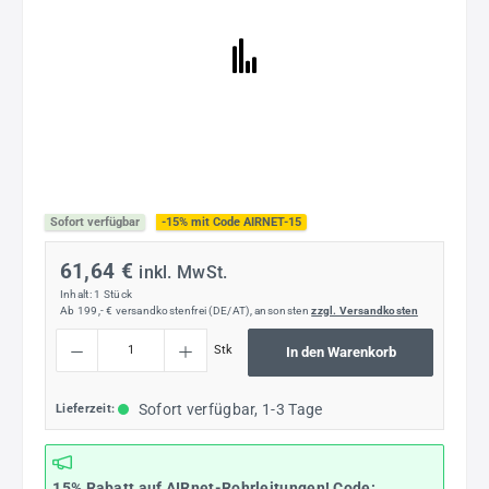
Sofort verfügbar
-15% mit Code AIRNET-15
61,64 €
inkl. MwSt.
Inhalt:
1 Stück
Ab 199,- € versandkostenfrei (DE/AT), ansonsten
zzgl. Versandkosten
Produkt Anzahl: Gib den gewünschten Wert ein oder benutze die Schaltflächen um die
Stk
In den Warenkorb
Sofort verfügbar, 1-3 Tage
Lieferzeit:
15% Rabatt
auf AIRnet-Rohrleitungen! Code: