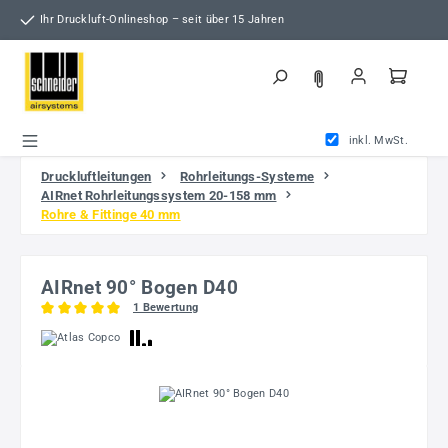
Zum Hauptinhalt springen
Ihr Druckluft-Onlineshop – seit über 15 Jahren
inkl. MwSt.
Druckluftleitungen
Rohrleitungs-Systeme
AIRnet Rohrleitungssystem 20-158 mm
Rohre & Fittinge 40 mm
AIRnet 90° Bogen D40
1 Bewertung
Durchschnittliche Bewertung von 5 von 5 Sternen
Bildergalerie überspringen