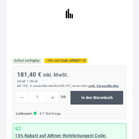
Sofort verfügbar
-15% mit Code AIRNET-15
181,40 €
inkl. MwSt.
Inhalt:
1 Stück
Ab 199,- € versandkostenfrei (DE/AT), ansonsten
zzgl. Versandkosten
Produkt Anzahl: Gib den gewünschten Wert ein oder benutze die Schaltflächen um die
Stk
In den Warenkorb
Lieferzeit:
4-7 Werktage
15% Rabatt
auf AIRnet-Rohrleitungen! Code: