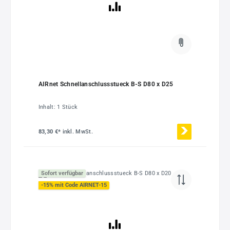
AIRnet Schnellanschlussstueck B-S D80 x D25
Inhalt:
1 Stück
83,30 €*
inkl. MwSt.
Sofort verfügbar
-15% mit Code AIRNET-15