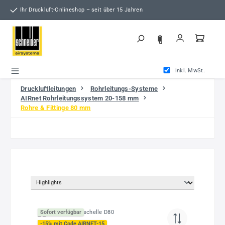
Zum Hauptinhalt springen
Ihr Druckluft-Onlineshop – seit über 15 Jahren
inkl. MwSt.
Druckluftleitungen
Rohrleitungs-Systeme
AIRnet Rohrleitungssystem 20-158 mm
Rohre & Fittinge 80 mm
Sofort verfügbar
-15% mit Code AIRNET-15