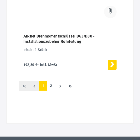
AIRnet Drehmomentschlüssel D63/D80 -
Installationszubehör Rohrleitung
Inhalt:
1 Stück
192,80 €*
inkl. MwSt.
Seite
Seite
1
2