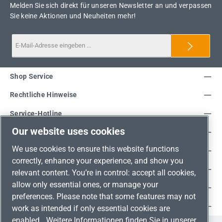
Melden Sie sich direkt für unseren Newsletter an und verpassen
Sie keine Aktionen und Neuheiten mehr!
Shop Service
Rechtliche Hinweise
Service-Hotline
Our website uses cookies
Unsere Vorteile
We use cookies to ensure this website functions
Versandarten
correctly, enhance your experience, and show you
Zahlungsarten
relevant content. You’re in control: accept all cookies,
allow only essential ones, or manage your
Adresse
preferences. Please note that some features may not
Umweltschutz & Partnerschaft
work as intended if only essential cookies are
enabled.
Weitere Informationen finden Sie in unserer