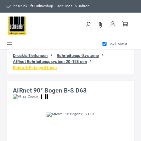
Zum Hauptinhalt springen
Ihr Druckluft-Onlineshop – seit über 15 Jahren
inkl. MwSt.
Druckluftleitungen
Rohrleitungs-Systeme
AIRnet Rohrleitungssystem 20-158 mm
Rohre & Fittinge 63 mm
AIRnet 90° Bogen B-S D63
Bildergalerie überspringen