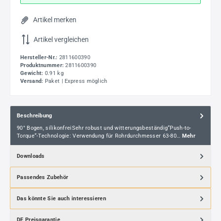
Artikel merken
Artikel vergleichen
Hersteller-Nr.:
2811600390
Produktnummer:
2811600390
Gewicht:
0.91 kg
Versand:
Paket | Express möglich
Beschreibung
90° Bogen, silikonfreiSehr robust und witterungsbeständig“Push-to-
Torque“-Technologie: Verwendung für Rohrdurchmesser 63-80…
Mehr
Downloads
Passendes Zubehör
Das könnte Sie auch interessieren
DF Preisgarantie