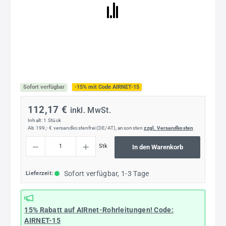
Sofort verfügbar
-15% mit Code AIRNET-15
112,17 €
inkl. MwSt.
Inhalt:
1 Stück
Ab 199,- € versandkostenfrei (DE/AT), ansonsten
zzgl. Versandkosten
Produkt Anzahl: Gib den gewünschten Wert ein oder benutze die Schaltflächen um die
Stk
In den Warenkorb
Sofort verfügbar, 1-3 Tage
Lieferzeit:
15% Rabatt
auf AIRnet-Rohrleitungen! Code:
AIRNET-15