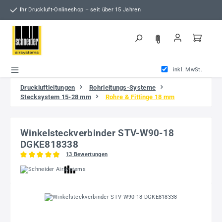
Zum Hauptinhalt springen
Ihr Druckluft-Onlineshop – seit über 15 Jahren
inkl. MwSt.
Druckluftleitungen
Rohrleitungs-Systeme
Stecksystem 15-28 mm
Rohre & Fittinge 18 mm
Winkelsteckverbinder STV-W90-18
DGKE818338
13 Bewertungen
Durchschnittliche Bewertung von 4.96 von 5 Sternen
Bildergalerie überspringen