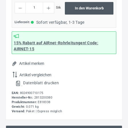
Produkt Anzahl: Gib den gewünschten Wert ein oder benutze die Schaltflächen um die
Stk
In den Warenkorb
Sofort verfügbar, 1-3 Tage
Lieferzeit:
15% Rabatt
auf AIRnet-Rohrleitungen! Code:
AIRNET-15
Artikel merken
Artikel vergleichen
Datenblatt drucken
.
EAN:
8024900710175
Hersteller-Nr.:
2813200380
Produktnummer:
E818338
Gewicht:
0.071 kg
Versand:
Paket | Express möglich