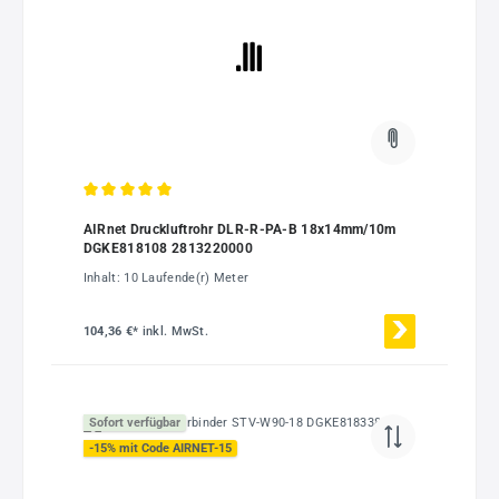
Durchschnittliche Bewertung von 5 von 5 Sternen
AIRnet Druckluftrohr DLR-R-PA-B 18x14mm/10m
DGKE818108 2813220000
Inhalt:
10 Laufende(r) Meter
104,36 €*
inkl. MwSt.
Sofort verfügbar
-15% mit Code AIRNET-15