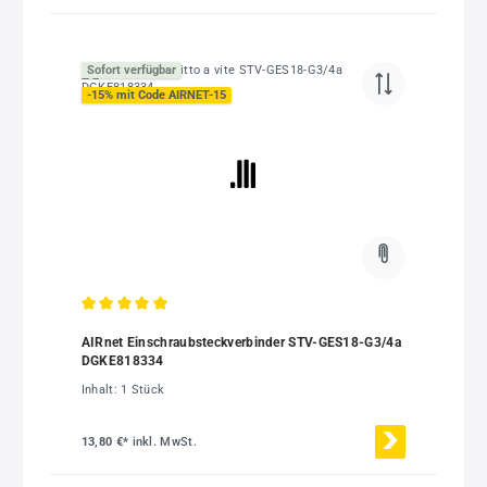
Sofort verfügbar
-15% mit Code AIRNET-15
Durchschnittliche Bewertung von 5 von 5 Sternen
AIRnet Einschraubsteckverbinder STV-GES18-G3/4a
DGKE818334
Inhalt:
1 Stück
13,80 €*
inkl. MwSt.