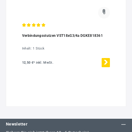
Durchschnittliche Bewertung von 5 von 5 Sternen
Verbindungsstutzen VST18xG3/4a DGKE818361
Inhalt:
1 Stück
12,50 €*
inkl. MwSt.
Newsletter