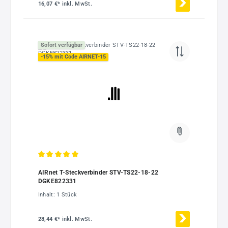
16,07 €*
inkl. MwSt.
Sofort verfügbar
-15% mit Code AIRNET-15
Durchschnittliche Bewertung von 5 von 5 Sternen
AIRnet T-Steckverbinder STV-TS22-18-22
DGKE822331
Inhalt:
1 Stück
28,44 €*
inkl. MwSt.