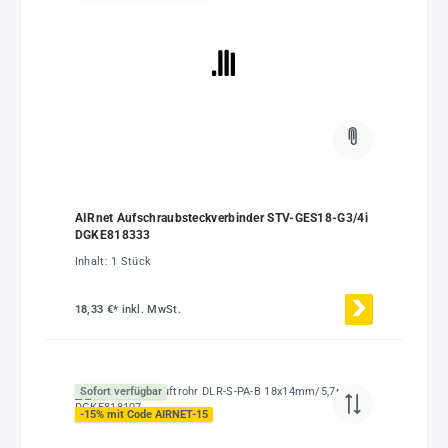
AIRnet Aufschraubsteckverbinder STV-GES18-G3/4i
DGKE818333
Inhalt:
1 Stück
18,33 €*
inkl. MwSt.
Sofort verfügbar
-15% mit Code AIRNET-15