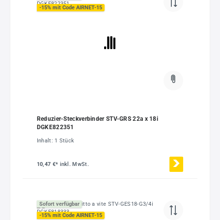
-15% mit Code AIRNET-15
Reduzier-Steckverbinder STV-GRS 22a x 18i
DGKE822351
Inhalt:
1 Stück
10,47 €*
inkl. MwSt.
Sofort verfügbar
-15% mit Code AIRNET-15