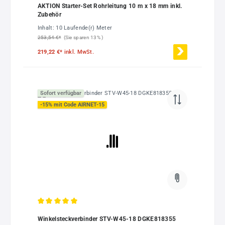
AKTION Starter-Set Rohrleitung 10 m x 18 mm inkl.
Zubehör
Inhalt:
10 Laufende(r) Meter
253,54 €*
(Sie sparen 13% )
219,22 €*
inkl. MwSt.
Sofort verfügbar
-15% mit Code AIRNET-15
Durchschnittliche Bewertung von 5 von 5 Sternen
Winkelsteckverbinder STV-W45-18 DGKE818355