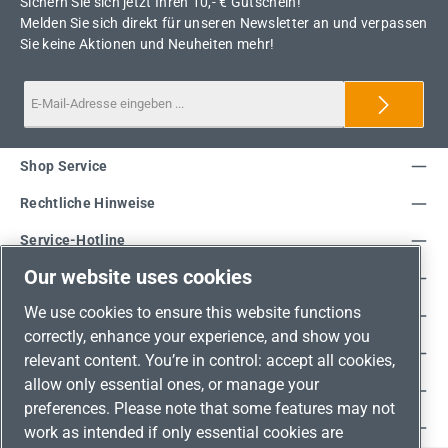
Sichern Sie sich jetzt Ihren 10,- € Gutschein!
Melden Sie sich direkt für unseren Newsletter an und verpassen
Sie keine Aktionen und Neuheiten mehr!
Shop Service
Rechtliche Hinweise
Service-Hotline
Our website uses cookies
Unsere Vorteile
We use cookies to ensure this website functions
Versandarten
correctly, enhance your experience, and show you
Zahlungsarten
relevant content. You’re in control: accept all cookies,
allow only essential ones, or manage your
Adresse
preferences. Please note that some features may not
Umweltschutz & Partnerschaft
work as intended if only essential cookies are