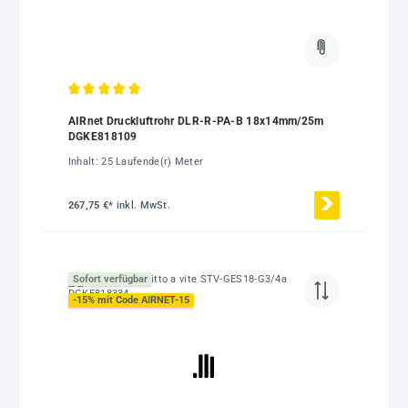
Durchschnittliche Bewertung von 5 von 5 Sternen
AIRnet Druckluftrohr DLR-R-PA-B 18x14mm/25m
DGKE818109
Inhalt:
25 Laufende(r) Meter
267,75 €*
inkl. MwSt.
Sofort verfügbar
-15% mit Code AIRNET-15