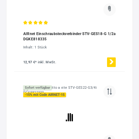
Durchschnittliche Bewertung von 4.95 von 5 Sternen
AIRnet Einschraubsteckverbinder STV-GES18-G 1/2a
DGKE818335
Inhalt:
1 Stück
12,97 €*
inkl. MwSt.
Sofort verfügbar
-15% mit Code AIRNET-15