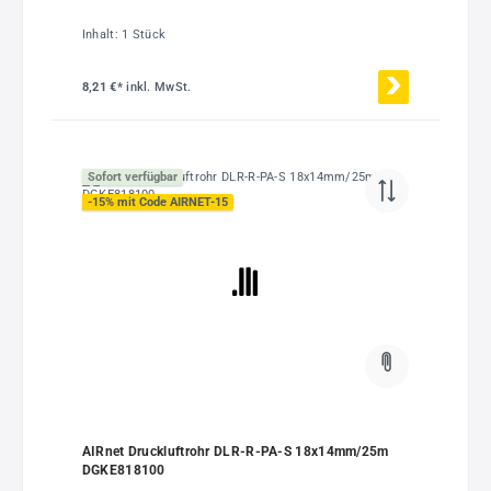
Inhalt:
1 Stück
8,21 €*
inkl. MwSt.
Sofort verfügbar
-15% mit Code AIRNET-15
AIRnet Druckluftrohr DLR-R-PA-S 18x14mm/25m
DGKE818100