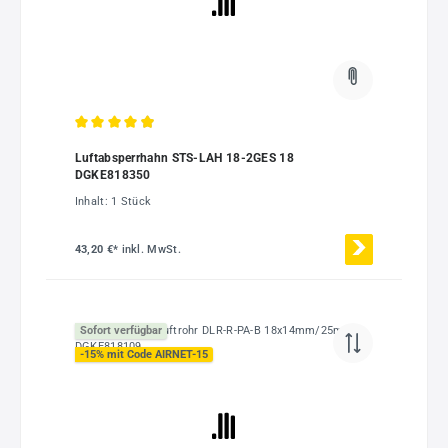
Durchschnittliche Bewertung von 4.89 von 5 Sternen
Luftabsperrhahn STS-LAH 18-2GES 18
DGKE818350
Inhalt:
1 Stück
43,20 €*
inkl. MwSt.
Sofort verfügbar
-15% mit Code AIRNET-15