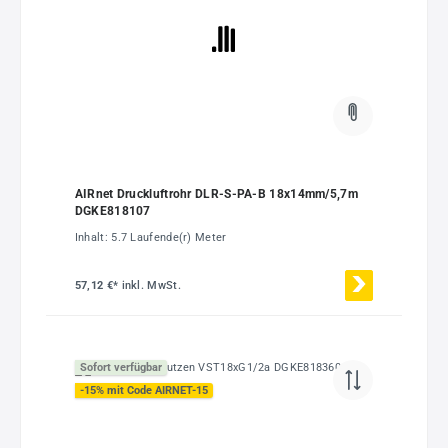
AIRnet Druckluftrohr DLR-S-PA-B 18x14mm/5,7m
DGKE818107
Inhalt:
5.7 Laufende(r) Meter
57,12 €*
inkl. MwSt.
Sofort verfügbar
-15% mit Code AIRNET-15