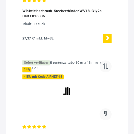
Durchschnittliche Bewertung von 5 von 5 Sternen
Winkeleinschraub-Steckverbinder WV18-G1/2a
DGKE818336
Inhalt:
1 Stück
27,37 €*
inkl. MwSt.
Sofort verfügbar
14
%
-15% mit Code AIRNET-15
Durchschnittliche Bewertung von 4.92 von 5 Sternen