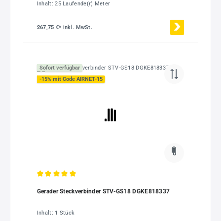
Inhalt:
25 Laufende(r) Meter
267,75 €*
inkl. MwSt.
Sofort verfügbar
-15% mit Code AIRNET-15
Durchschnittliche Bewertung von 5 von 5 Sternen
Gerader Steckverbinder STV-GS18 DGKE818337
Inhalt:
1 Stück