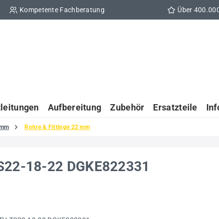
Kompetente Fachberatung
Über 400.00
tleitungen
Aufbereitung
Zubehör
Ersatzteile
In
 mm
Rohre & Fittinge 22 mm
-TS22-18-22 DGKE822331