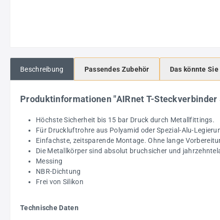
Beschreibung
Passendes Zubehör
Das könnte Sie
Produktinformationen "AIRnet T-Steckverbinde
Höchste Sicherheit bis 15 bar Druck durch Metallfittings.
Für Druckluftrohre aus Polyamid oder Spezial-Alu-Legieru
Einfachste, zeitsparende Montage. Ohne lange Vorbereitu
Die Metallkörper sind absolut bruchsicher und jahrzehntel
Messing
NBR-Dichtung
Frei von Silikon
Technische Daten