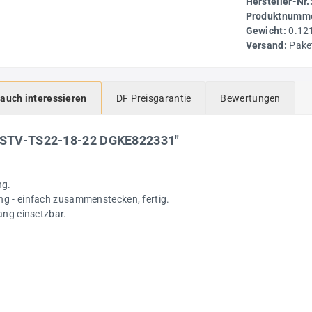
Hersteller-Nr.
Produktnumme
Gewicht:
0.12
Versand:
Pake
 auch interessieren
DF Preisgarantie
Bewertungen
r STV-TS22-18-22 DGKE822331"
ng.
ng - einfach zusammenstecken, fertig.
ang einsetzbar.