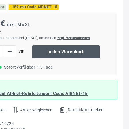
bar
-15% mit Code AIRNET-15
 €
inkl. MwSt.
k
rsandkostenfrei (DE/AT), ansonsten
zzgl. Versandkosten
l: Gib den gewünschten Wert ein oder benutze die Schaltflächen um die Anzahl
Stk
In den Warenkorb
Sofort verfügbar, 1-3 Tage
auf AIRnet-Rohrleitungen! Code:
AIRNET-15
rken
Datenblatt drucken
Artikel vergleichen
.
710724