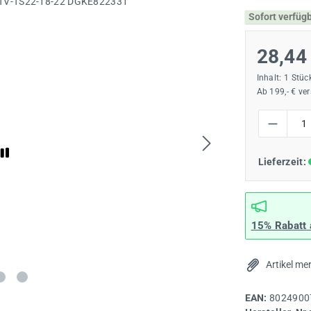
Sofort verfüg
28,44
Inhalt:
1 Stüc
Ab 199,- € ve
Produkt Anzah
Lieferzeit:
15% Rabatt
Artikel me
EAN:
8024900