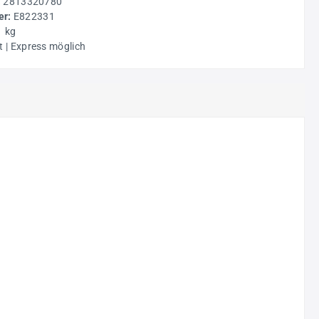
:
2813320780
r:
E822331
1 kg
t | Express möglich