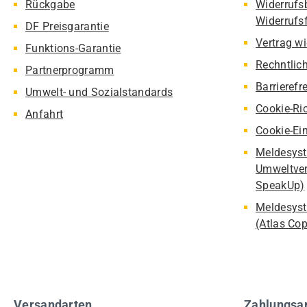
Rückgabe
Widerrufs
Widerrufs
DF Preisgarantie
Vertrag w
Funktions-Garantie
Rechntlic
Partnerprogramm
Barrierefr
Umwelt- und Sozialstandards
Cookie-Ric
Anfahrt
Cookie-Ei
Meldesyst
Umweltver
SpeakUp)
Meldesyst
(Atlas Co
Versandarten
Zahlungsa