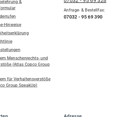
07032 - 95 69 328
belehrung &
formular
Anfrage- & Bestellfax:
iderrufen
07032 - 95 69 390
he-Hinweise
eiheitserklärung
htlinie
nstellungen
em Menschenrechts- und
stöße (Atlas Copco Group
em für Verhaltensverstöße
pco Group SpeakUp)
rten
Adresse