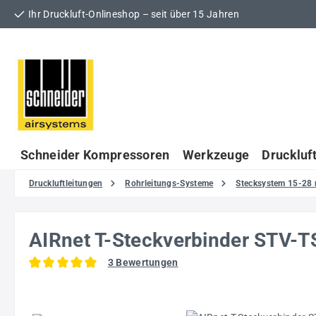
Ihr Druckluft-Onlineshop – seit über 15 Jahren
 Hauptinhalt springen
Zur Suche springen
Zur Hauptnavigation springen
Schneider Kompressoren
Werkzeuge
Druckluf
Druckluftleitungen
Rohrleitungs-Systeme
Stecksystem 15-28
AIRnet T-Steckverbinder STV
3 Bewertungen
Durchschnittliche Bewertung von 5 von 5 Sternen