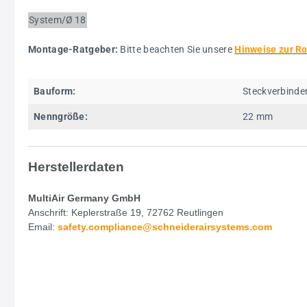
System/Ø
18
Montage-Ratgeber:
Bitte beachten Sie unsere
Hinweise zur R
Bauform:
Steckverbinde
Nenngröße:
22 mm
Herstellerdaten
MultiAir Germany GmbH
Anschrift: Keplerstraße 19, 72762 Reutlingen
Email:
safety.
compliance@schneiderairsystems.com