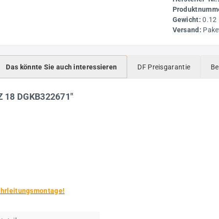
Produktnumme
Gewicht:
0.12
Versand:
Pake
Das könnte Sie auch interessieren
DF Preisgarantie
Be
Z 18 DGKB322671"
ohrleitungsmontage!