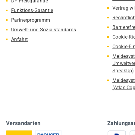
DF Preisgarantie
Vertrag w
Funktions-Garantie
Rechntlic
Partnerprogramm
Barrierefr
Umwelt- und Sozialstandards
Cookie-Ric
Anfahrt
Cookie-Ei
Meldesyst
Umweltver
SpeakUp)
Meldesyst
(Atlas Co
Versandarten
Zahlungsa