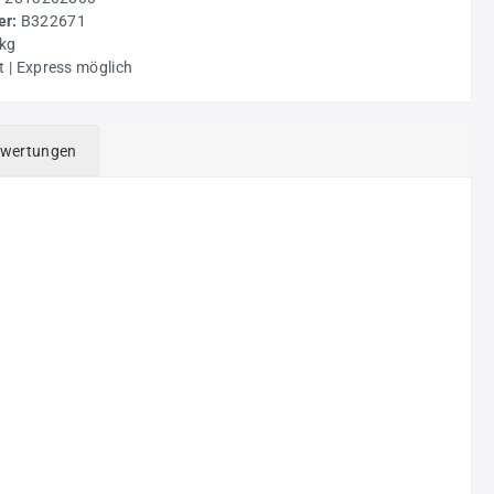
r:
B322671
 kg
t | Express möglich
wertungen