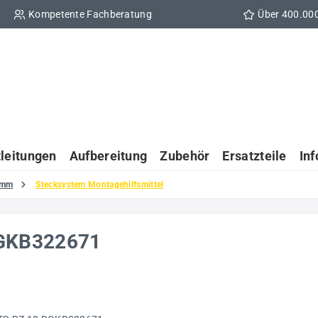
Kompetente Fachberatung
Über 400.00
tleitungen
Aufbereitung
Zubehör
Ersatzteile
In
 mm
Stecksystem Montagehilfsmittel
DGKB322671