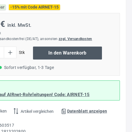
bar
-15% mit Code AIRNET-15
 €
inkl. MwSt.
k
rsandkostenfrei (DE/AT), ansonsten
zzgl. Versandkosten
l: Gib den gewünschten Wert ein oder benutze die Schaltflächen um die Anzahl
Stk
In den Warenkorb
Sofort verfügbar, 1-3 Tage
auf AIRnet-Rohrleitungen! Code:
AIRNET-15
rken
Datenblatt anzeigen
Artikel vergleichen
603517
:
2813202800