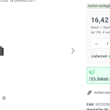
Sofort verfüg
16,42
Inhalt:
1 Stüc
Ab 199,- € ve
Produkt Anzah
Lieferzeit:
15% Rabatt
Artikel me
EAN:
5022050
Hersteller-Nr.