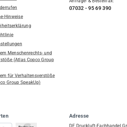
Anfrage- & Bestellfax:
iderrufen
07032 - 95 69 390
he-Hinweise
eiheitserklärung
htlinie
nstellungen
em Menschenrechts- und
stöße (Atlas Copco Group
em für Verhaltensverstöße
pco Group SpeakUp)
rten
Adresse
DF Druckluft-Fachhandel 