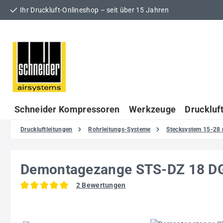
Ihr Druckluft-Onlineshop – seit über 15 Jahren
 Hauptinhalt springen
Zur Suche springen
Zur Hauptnavigation springen
Schneider Kompressoren
Werkzeuge
Druckluf
Druckluftleitungen
Rohrleitungs-Systeme
Stecksystem 15-28
Demontagezange STS-DZ 18 
2 Bewertungen
Durchschnittliche Bewertung von 5 von 5 Sternen