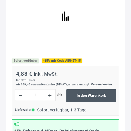
Sofort verfügbar
-15% mit Code AIRNET-15
4,88 €
inkl. MwSt.
Inhalt:
1 Stück
Ab 199,- € versandkostenfrei (DE/AT), ansonsten
zzgl. Versandkosten
Produkt Anzahl: Gib den gewünschten Wert ein oder benutze die Schaltflächen um die
Stk
In den Warenkorb
Sofort verfügbar, 1-3 Tage
Lieferzeit: