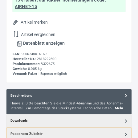
15% Rabatt
auf AIRnet-Rohrleitungen! Code:
AIRNET-15
Artikel merken
Artikel vergleichen
Datenblatt anzeigen
EAN:
9006248014169
Hersteller-Nr.:
2813222800
Produktnummer:
B322675
Gewicht:
0.005 kg
Versand:
Paket | Express möglich
Beschreibung
Hinweis: Bitte beachten Sie die Mindest-Abnahme und das Abnahme-
Intervall. Zur Demontage des Stecksystems Technische Daten…
Mehr
Downloads
Passendes Zubehör