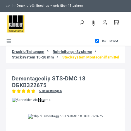
Zum Hauptinhalt springen
Ihr Druckluft-Onlineshop – seit über 15 Jahren
inkl. MwSt.
Druckluftleitungen
Rohrleitungs-Systeme
Stecksystem 15-28 mm
Stecksystem Montagehilfsmittel
Demontageclip STS-DMC 18
DGKB322675
5 Bewertungen
Durchschnittliche Bewertung von 4.9 von 5 Sternen
Bildergalerie überspringen