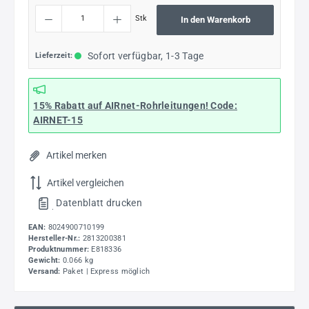
Produkt Anzahl: Gib den gewünschten Wert ein oder benutze die Schaltflächen um die
Stk
In den Warenkorb
Sofort verfügbar, 1-3 Tage
Lieferzeit:
15% Rabatt
auf AIRnet-Rohrleitungen! Code:
AIRNET-15
Artikel merken
Artikel vergleichen
Datenblatt drucken
.
EAN:
8024900710199
Hersteller-Nr.:
2813200381
Produktnummer:
E818336
Gewicht:
0.066 kg
Versand:
Paket | Express möglich