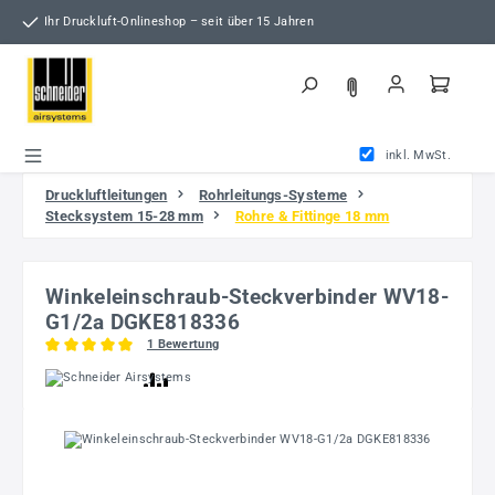
Zum Hauptinhalt springen
Ihr Druckluft-Onlineshop – seit über 15 Jahren
inkl. MwSt.
Druckluftleitungen
Rohrleitungs-Systeme
Stecksystem 15-28 mm
Rohre & Fittinge 18 mm
Winkeleinschraub-Steckverbinder WV18-
G1/2a DGKE818336
1 Bewertung
Durchschnittliche Bewertung von 5 von 5 Sternen
Bildergalerie überspringen