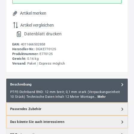
Artikel merken
Artikel vergleichen
Datenblatt drucken
.
EAN:
4011666502858
Hersteller-Nr.:
DGKE770125
Produktnummer:
E770125
Gewicht:
0.16 kg
Versand:
Paket | Express möglich
Beschreibung
PTFE-Dichtband BND: 12 mm breit; 0,1 mm stark (Verpackungseinheit
10 Stück) Technische Daten Inhalt 12 Meter Montage…
Mehr
Passendes Zubehör
Das könnte Sie auch interessieren