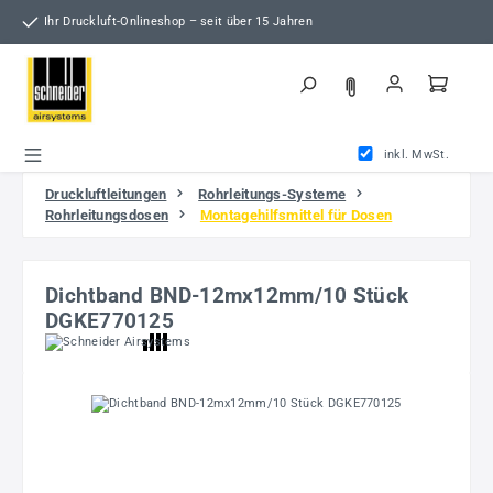
Zum Hauptinhalt springen
Ihr Druckluft-Onlineshop – seit über 15 Jahren
inkl. MwSt.
Druckluftleitungen
Rohrleitungs-Systeme
Rohrleitungsdosen
Montagehilfsmittel für Dosen
Dichtband BND-12mx12mm/10 Stück
DGKE770125
Bildergalerie überspringen