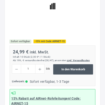
Sofort verfügbar
-15% mit Code AIRNET-15
24,99 €
inkl. MwSt.
Inhalt:
10 Stück
(2,50 €* / 1 Stück)
Ab 199,- € versandkostenfrei (DE/AT), ansonsten
zzgl. Versandkosten
Produkt Anzahl: Gib den gewünschten Wert ein oder benutze die Schaltflächen um die
Stk
In den Warenkorb
Sofort verfügbar, 1-3 Tage
Lieferzeit:
15% Rabatt
auf AIRnet-Rohrleitungen! Code:
AIRNET-15