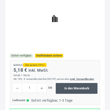
Sofort verfügbar
Staffelrabatt sichern
6,90 € *
(Sie sparen 24% )
5,18 €
inkl. MwSt.
Inhalt:
1 Stück
Ab 199,- € versandkostenfrei (DE/AT), ansonsten
zzgl. Versandkosten
Produkt Anzahl: Gib den gewünschten Wert ein oder benutze die Schaltflächen um die
Stk
In den Warenkorb
Sofort verfügbar, 1-3 Tage
Lieferzeit: