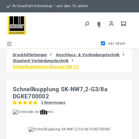
Zum Hauptinhalt springen
Ihr Druckluft-Onlineshop – seit über 15 Jahren
inkl. MwSt.
Druckluftleitungen
Anschluss- & Verbindungstechnik
Standard-Verbindungstechnik
Schnellkupplungen Messing NW 7,2
Schnellkupplung SK-NW7,2-G3/8a
DGKE700002
2 Bewertungen
Durchschnittliche Bewertung von 5 von 5 Sternen
Bildergalerie überspringen