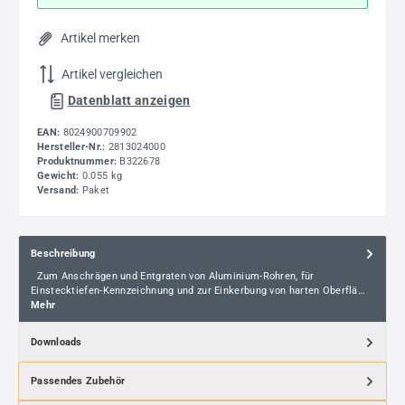
Artikel merken
Artikel vergleichen
Datenblatt anzeigen
EAN:
8024900709902
Hersteller-Nr.:
2813024000
Produktnummer:
B322678
Gewicht:
0.055 kg
Versand:
Paket
Beschreibung
Zum Anschrägen und Entgraten von Aluminium-Rohren, für
Einstecktiefen-Kennzeichnung und zur Einkerbung von harten Oberflä…
Mehr
Downloads
Passendes Zubehör