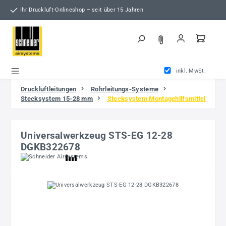
Zum Hauptinhalt springen
Ihr Druckluft-Onlineshop – seit über 15 Jahren
inkl. MwSt.
Druckluftleitungen
Rohrleitungs-Systeme
Stecksystem 15-28 mm
Stecksystem Montagehilfsmittel
Universalwerkzeug STS-EG 12-28
DGKB322678
Bildergalerie überspringen