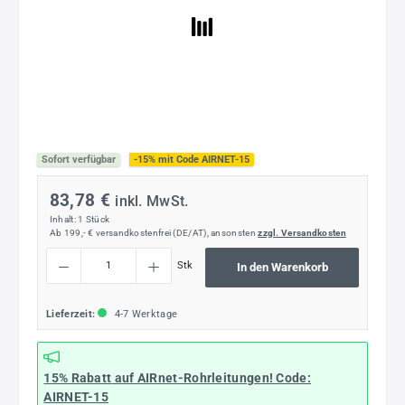
Sofort verfügbar
-15% mit Code AIRNET-15
83,78 €
inkl. MwSt.
Inhalt:
1 Stück
Ab 199,- € versandkostenfrei (DE/AT), ansonsten
zzgl. Versandkosten
Produkt Anzahl: Gib den gewünschten Wert ein oder benutze die Schaltflächen um die
Stk
In den Warenkorb
Lieferzeit:
4-7 Werktage
15% Rabatt
auf AIRnet-Rohrleitungen! Code:
AIRNET-15