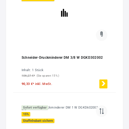
Schneider-Druckminderer DM 3/8 W DGKD302002
Inhalt:
1 Stück
106,27 €*
(Sie sparen 15% )
90,33 €*
inkl. MwSt.
Sofort verfügbar
15
%
Staffelrabatt sichern