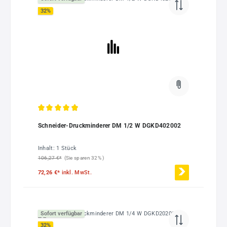
32
%
Durchschnittliche Bewertung von 4.88 von 5 Sternen
Schneider-Druckminderer DM 1/2 W DGKD402002
Inhalt:
1 Stück
106,27 €*
(Sie sparen 32% )
72,26 €*
inkl. MwSt.
Sofort verfügbar
32
%