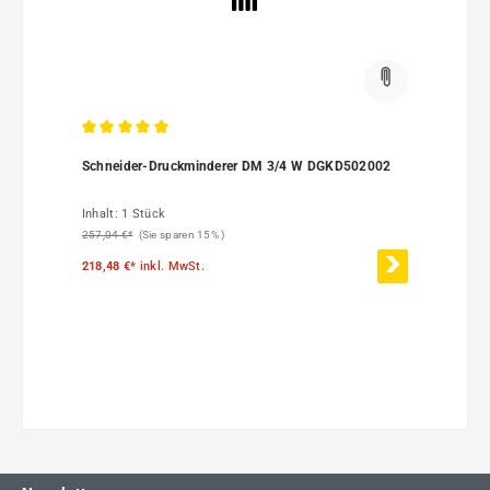
Durchschnittliche Bewertung von 5 von 5 Sternen
Schneider-Druckminderer DM 3/4 W DGKD502002
Inhalt:
1 Stück
257,04 €*
(Sie sparen 15% )
218,48 €*
inkl. MwSt.