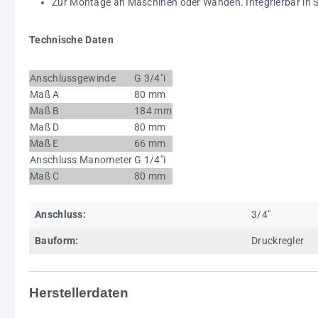
Zur Montage an Maschinen oder Wänden. Integrierbar in S
Technische Daten
Anschlussgewinde
G 3/4"i
Maß A
80 mm
Maß B
184 mm
Maß D
80 mm
Maß E
66 mm
Anschluss Manometer
G 1/4"i
Maß C
80 mm
Anschluss:
3/4"
Bauform:
Druckregler
Herstellerdaten