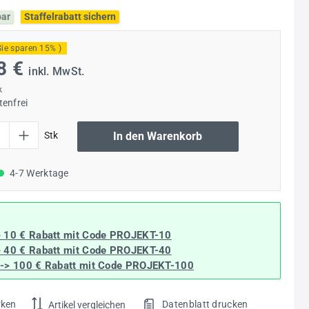
bar
Staffelrabatt sichern
Sie sparen 15% )
8 €
inkl. MwSt.
k
enfrei
l: Gib den gewünschten Wert ein oder benutze die Schaltflächen um die Anzahl
Stk
In den Warenkorb
4-7 Werktage
> 10 € Rabatt mit Code
PROJEKT-10
> 40 € Rabatt
mit Code
PROJEKT-40
--> 100 € Rabatt mit Code
PROJEKT-100
rken
Datenblatt drucken
Artikel vergleichen
.