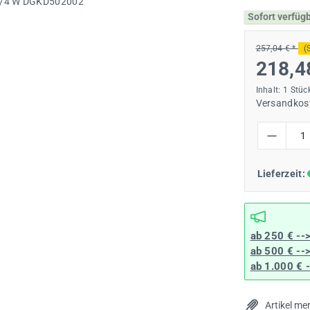
Sofort verfüg
257,04 € *
(
218,4
Inhalt:
1 Stüc
Versandkost
Produkt Anzah
Lieferzeit:
ab 250 € --
ab 500 € --
ab 1.000 € 
Artikel me