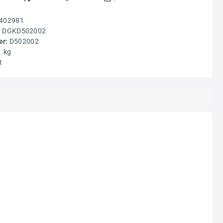
402981
:
DGKD502002
r:
D502002
1 kg
t