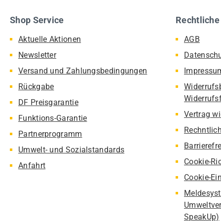
Shop Service
Rechtliche
Aktuelle Aktionen
AGB
Newsletter
Datensch
Versand und Zahlungsbedingungen
Impressu
Rückgabe
Widerrufs
Widerrufs
DF Preisgarantie
Vertrag w
Funktions-Garantie
Rechntlic
Partnerprogramm
Barrierefr
Umwelt- und Sozialstandards
Cookie-Ric
Anfahrt
Cookie-Ei
Meldesyst
Umweltver
SpeakUp)