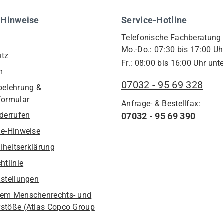
 Hinweise
Service-Hotline
Telefonische Fachberatung
Mo.-Do.: 07:30 bis 17:00 Uh
utz
Fr.: 08:00 bis 16:00 Uhr unte
m
07032 - 95 69 328
belehrung &
formular
Anfrage- & Bestellfax:
iderrufen
07032 - 95 69 390
he-Hinweise
eiheitserklärung
htlinie
nstellungen
em Menschenrechts- und
stöße (Atlas Copco Group