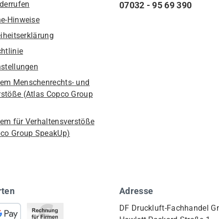
iderrufen
07032 - 95 69 390
he-Hinweise
eiheitserklärung
htlinie
nstellungen
em Menschenrechts- und
stöße (Atlas Copco Group
em für Verhaltensverstöße
pco Group SpeakUp)
rten
Adresse
DF Druckluft-Fachhandel 