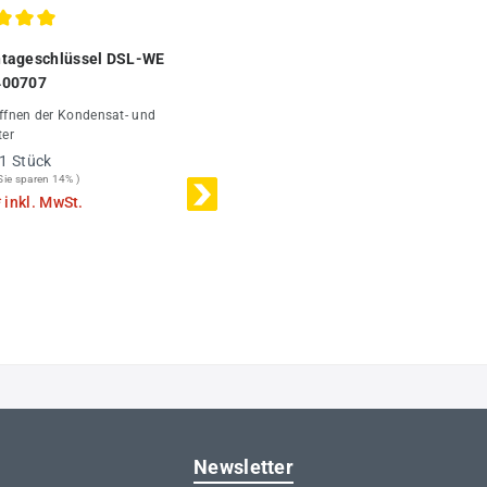
chnittliche Bewertung von 5 von 5 Sternen
tageschlüssel DSL-WE
00707
ter
1 Stück
Sie sparen 14% )
*
inkl. MwSt.
Newsletter