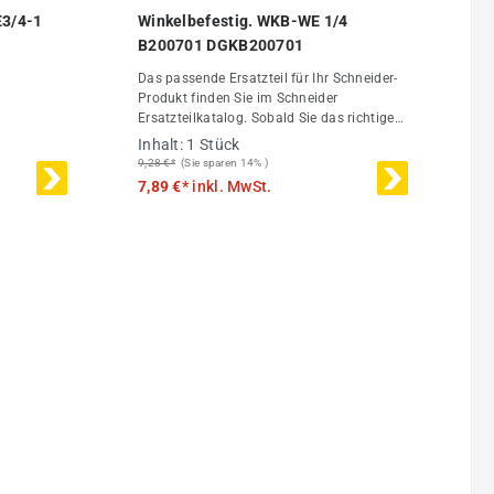
 von 3 von 5 Sternen
E3/4-1
Winkelbefestig. WKB-WE 1/4
B200701 DGKB200701
Das passende Ersatzteil für Ihr Schneider-
Produkt finden Sie im Schneider
Ersatzteilkatalog. Sobald Sie das richtige
Ersatzteil gefunden haben, können Sie es
Inhalt:
1 Stück
hier direkt online bestellen. >> Hier geht es
9,28 €*
(Sie sparen 14% )
zum Schneider Ersatzteilkatalog Unser
7,89 €*
inkl. MwSt.
Sortiment umfasst Ersatzteile für alle
Schneider-Produktbereiche:Schneider
KompressorenSchneider Druckluft-
AufbereitungSchneider Druckluft-
VerteilungSchneider Druckluft-
WerkzeugeEigenschaften des Online-
Katalogs:Vielfältige Suchfunktionen
erleichtern das Auffinden gesuchter
ErsatzteileDetailansichten mit
Zoomfunktion ermöglichen eine optimale
DarstellungStücklisten mit
Einzelpositionen und Preisen für
größtmögliche TransparenzAlle anderen
Schneider Druckluft Ersatzteile nennen wir
Ihnen gerne auf Anfrage.!! Bitte beachten