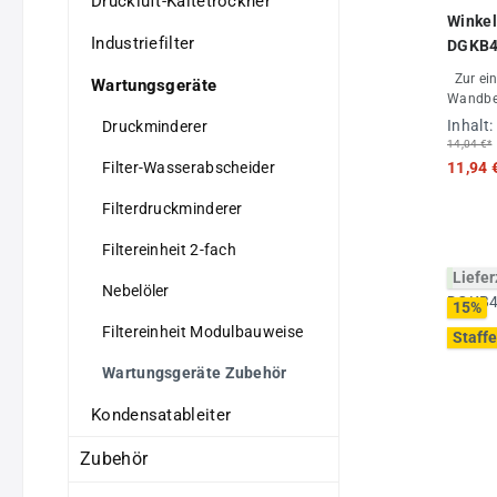
Druckluft-Kältetrockner
Winke
Industriefilter
DGKB4
Zur einfachen und schnellen
Wartungsgeräte
Wandbe
Inhalt:
Druckminderer
14,04 €*
Filter-Wasserabscheider
11,94 
Filterdruckminderer
Filtereinheit 2-fach
Liefer
Nebelöler
15
%
Filtereinheit Modulbauweise
Staffe
Wartungsgeräte Zubehör
Kondensatableiter
Zubehör