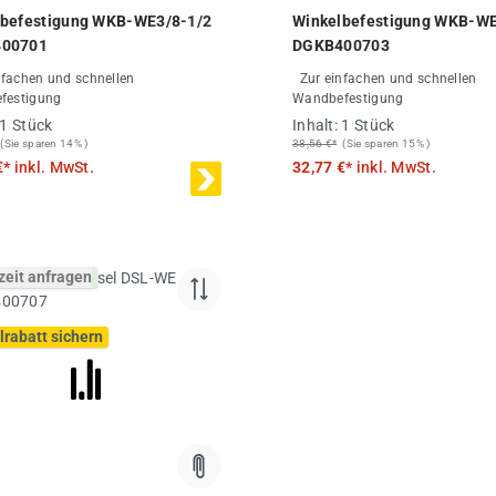
Durchschnittliche Bewertung
lbefestigung WKB-WE3/8-1/2
Winkelbefestigung WKB-W
00701
DGKB400703
Zur einfachen und schnellen
festigung
Wandbefestigung
1 Stück
Inhalt:
1 Stück
(Sie sparen 14% )
38,56 €*
(Sie sparen 15% )
€*
inkl. MwSt.
32,77 €*
inkl. MwSt.
zeit anfragen
lrabatt sichern