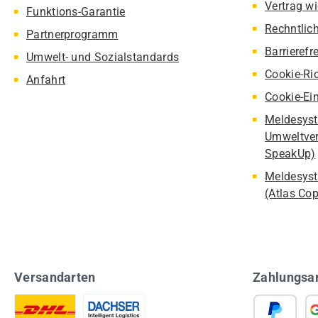
Vertrag w
Funktions-Garantie
Rechntlic
Partnerprogramm
Barrierefr
Umwelt- und Sozialstandards
Cookie-Ric
Anfahrt
Cookie-Ei
Meldesyst
Umweltver
SpeakUp)
Meldesyst
(Atlas Co
Versandarten
Zahlungsa