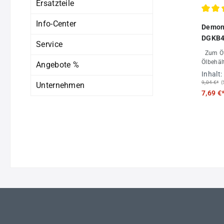
Ersatzteile
Durchs
Info-Center
Demon
DGKB4
Service
Zum Öffnen der Kondensat- und
Ölbehäl
Angebote %
Inhalt:
9,04 €*
(
Unternehmen
7,69 €