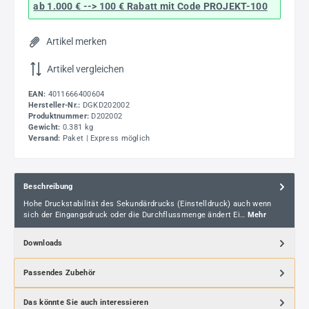
ab 1.000 € --> 100 € Rabatt mit Code
PROJEKT-100
Artikel merken
Artikel vergleichen
EAN:
4011666400604
Hersteller-Nr.:
DGKD202002
Produktnummer:
D202002
Gewicht:
0.381 kg
Versand:
Paket | Express möglich
Beschreibung
Hohe Druckstabilität des Sekundärdrucks (Einstelldruck) auch wenn
sich der Eingangsdruck oder die Durchflussmenge ändert Ei…
Mehr
Downloads
Passendes Zubehör
Das könnte Sie auch interessieren