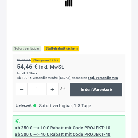
Sofort verfügbar
Staffelrabatt sichern
80,09 € *
(Sie sparen 32% )
54,46 €
inkl. MwSt.
Inhalt:
1 Stück
Ab 199,- € versandkostenfrei (DE/AT), ansonsten
zzgl. Versandkosten
Produkt Anzahl: Gib den gewünschten Wert ein oder benutze die Schaltflächen um die
Stk
In den Warenkorb
Sofort verfügbar, 1-3 Tage
Lieferzeit:
ab 250 € --> 10 € Rabatt mit Code
PROJEKT-10
ab 500 € --> 40 € Rabatt
mit Code
PROJEKT-40