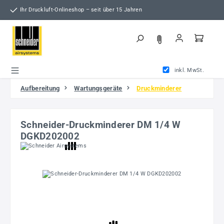
Zum Hauptinhalt springen
Ihr Druckluft-Onlineshop – seit über 15 Jahren
inkl. MwSt.
Aufbereitung
Wartungsgeräte
Druckminderer
Schneider-Druckminderer DM 1/4 W
DGKD202002
Bildergalerie überspringen