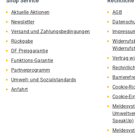
Shop Service
Rechtliche
Aktuelle Aktionen
AGB
Newsletter
Datensch
Versand und Zahlungsbedingungen
Impressu
Rückgabe
Widerrufs
Widerrufs
DF Preisgarantie
Vertrag w
Funktions-Garantie
Rechntlic
Partnerprogramm
Barrierefr
Umwelt- und Sozialstandards
Cookie-Ric
Anfahrt
Cookie-Ei
Meldesyst
Umweltver
SpeakUp)
Meldesyst