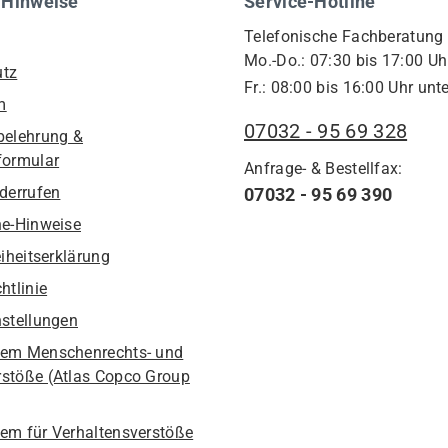
 Hinweise
Service-Hotline
Telefonische Fachberatung
Mo.-Do.: 07:30 bis 17:00 Uh
utz
Fr.: 08:00 bis 16:00 Uhr unte
m
07032 - 95 69 328
belehrung &
formular
Anfrage- & Bestellfax:
iderrufen
07032 - 95 69 390
he-Hinweise
eiheitserklärung
htlinie
nstellungen
em Menschenrechts- und
stöße (Atlas Copco Group
em für Verhaltensverstöße