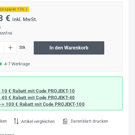
Sie sparen 15% )
8 €
inkl. MwSt.
k
enfrei
l: Gib den gewünschten Wert ein oder benutze die Schaltflächen um die Anzahl
Stk
In den Warenkorb
4-7 Werktage
> 10 € Rabatt mit Code
PROJEKT-10
> 40 € Rabatt
mit Code
PROJEKT-40
--> 100 € Rabatt mit Code
PROJEKT-100
rken
Datenblatt drucken
Artikel vergleichen
.