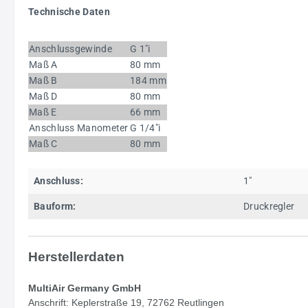
Technische Daten
Anschlussgewinde
G 1"i
Maß A
80 mm
Maß B
184 mm
Maß D
80 mm
Maß E
66 mm
Anschluss Manometer
G 1/4"i
Maß C
80 mm
Anschluss:
1"
Bauform:
Druckregler
Herstellerdaten
MultiAir Germany GmbH
Anschrift: Keplerstraße 19, 72762 Reutlingen