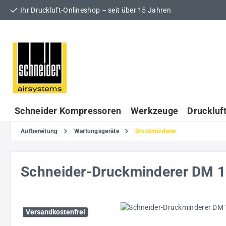
Ihr Druckluft-Onlineshop – seit über 15 Jahren
 Hauptinhalt springen
Zur Suche springen
Zur Hauptnavigation springen
Schneider Kompressoren
Werkzeuge
Druckluf
Aufbereitung
Wartungsgeräte
Druckminderer
Schneider-Druckminderer DM
Bildergalerie überspringen
Versandkostenfrei