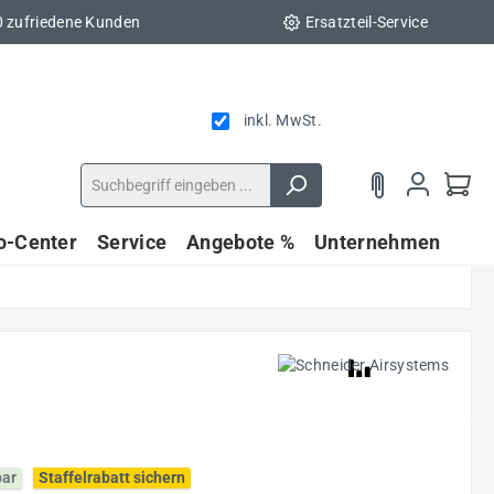
0 zufriedene Kunden
Ersatzteil-Service
inkl. MwSt.
fo-Center
Service
Angebote %
Unternehmen
bar
Staffelrabatt sichern