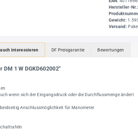
EAN:
4011666
Hersteller-Nr.
Produktnumme
Gewicht:
1.59
Versand:
Pake
 auch interessieren
DF Preisgarantie
Bewertungen
er DM 1 W DGKD602002"
ben
 auch wenn sich der Eingangsdruck oder die Durchflussmenge ändert
beidseitig Anschlussmöglichkeit für Manometer
chalttafeln