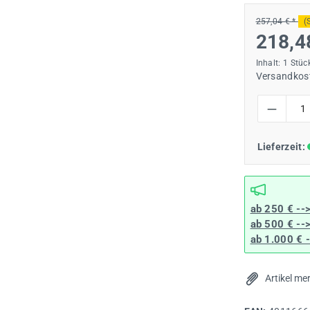
257,04 € *
(
218,4
Inhalt:
1 Stüc
Versandkost
Produkt Anzah
Lieferzeit:
ab 250 € --
ab 500 € --
ab 1.000 € 
Artikel me