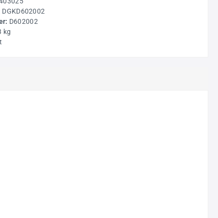
403025
:
DGKD602002
r:
D602002
3 kg
t