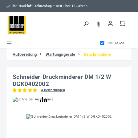
Zum Hauptinhalt springen
Ihr Druckluft-Onlineshop – seit über 15 Jahren
inkl. MwSt.
Aufbereitung
Wartungsgeräte
Druckminderer
Schneider-Druckminderer DM 1/2 W
DGKD402002
4 Bewertungen
Durchschnittliche Bewertung von 4.88 von 5 Sternen
Bildergalerie überspringen