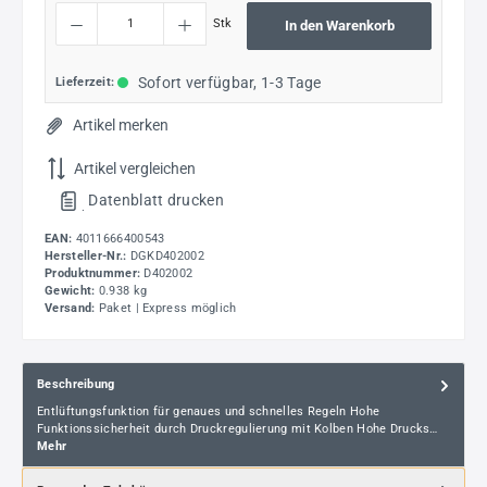
Produkt Anzahl: Gib den gewünschten Wert ein oder benutze die Schaltflächen um die
Stk
In den Warenkorb
Sofort verfügbar, 1-3 Tage
Lieferzeit:
Artikel merken
Artikel vergleichen
Datenblatt drucken
.
EAN:
4011666400543
Hersteller-Nr.:
DGKD402002
Produktnummer:
D402002
Gewicht:
0.938 kg
Versand:
Paket | Express möglich
Beschreibung
Entlüftungsfunktion für genaues und schnelles Regeln Hohe
Funktionssicherheit durch Druckregulierung mit Kolben Hohe Drucks…
Mehr