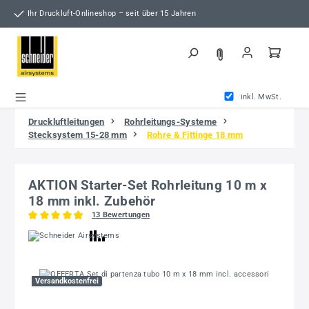
Zum Hauptinhalt springen
Ihr Druckluft-Onlineshop – seit über 15 Jahren
inkl. MwSt.
Druckluftleitungen
Rohrleitungs-Systeme
Stecksystem 15-28 mm
Rohre & Fittinge 18 mm
AKTION Starter-Set Rohrleitung 10 m x
18 mm inkl. Zubehör
13 Bewertungen
Durchschnittliche Bewertung von 4.92 von 5 Sternen
Bildergalerie überspringen
Versandkostenfrei