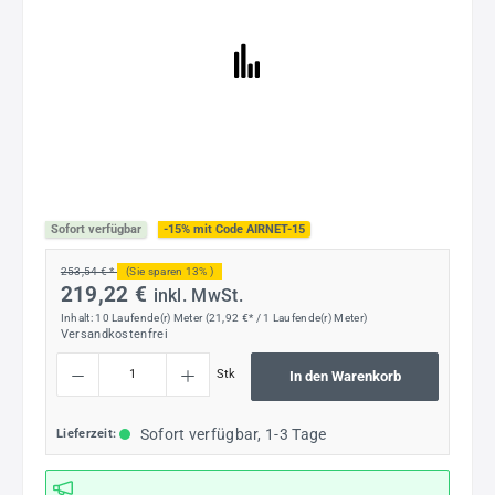
Sofort verfügbar
-15% mit Code AIRNET-15
253,54 € *
(Sie sparen 13% )
219,22 €
inkl. MwSt.
Inhalt:
10 Laufende(r) Meter
(21,92 €* / 1 Laufende(r) Meter)
Versandkostenfrei
Produkt Anzahl: Gib den gewünschten Wert ein oder benutze die Schaltflächen um die
Stk
In den Warenkorb
Sofort verfügbar, 1-3 Tage
Lieferzeit: