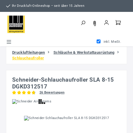
Zum Hauptinhalt springen
Ihr Druckluft-Onlineshop – seit über 15 Jahren
inkl. MwSt.
Druckluftleitungen
Schläuche & Werkstattausrüstung
Schlauchaufroller
Schneider-Schlauchaufroller SLA 8-15
DGKD312517
26 Bewertungen
Durchschnittliche Bewertung von 4.81 von 5 Sternen
Bildergalerie überspringen