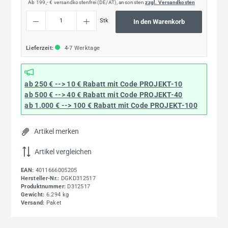
Ab 199,- € versandkostenfrei (DE/AT), ansonsten
zzgl. Versandkosten
Produkt Anzahl: Gib den gewünschten Wert ein oder benutze die Schaltflächen um die
Stk
In den Warenkorb
Lieferzeit:
4-7 Werktage
ab 250 € --> 10 € Rabatt mit Code
PROJEKT-10
ab 500 € --> 40 € Rabatt
mit Code
PROJEKT-40
ab 1.000 € --> 100 € Rabatt mit Code
PROJEKT-100
Artikel merken
Artikel vergleichen
EAN:
4011666005205
Hersteller-Nr.:
DGKD312517
Produktnummer:
D312517
Gewicht:
6.294 kg
Versand:
Paket